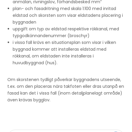
anmälan, rivningslov, förhandsbesked mm”
plan- och fasadritning med skala 1:100 med inritad
eldstad och skorsten som visar eldstadens placering i
byggnaden
uppgift om typ av eldstad respektive rökkanal, med
typgodkännandenummer (broschyr)
i vissa fall krävs en situationsplan som visar i vilken
byggnad kommer att installeras eldstad med
rökkanal, om eldstaden inte installeras i
huvudbyggnad (hus).
Om skorstenen tydligt påverkar byggnadens utseende,
t.ex. om den placeras nära takfoten eller dras utanpå en
fasad kan det i vissa fall (inom detaljplanelagt område)
även krävas bygglov.