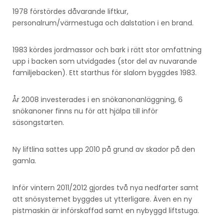
1978 förstördes dåvarande liftkur,
personalrum/värmestuga och dalstation i en brand.
1983 kördes jordmassor och bark i rätt stor omfattning
upp i backen som utvidgades (stor del av nuvarande
familjebacken). Ett starthus för slalom byggdes 1983.
År 2008 investerades i en snökanonanläggning, 6
snökanoner finns nu för att hjälpa till inför
säsongstarten.
Ny liftlina sattes upp 2010 på grund av skador på den
gamla.
Inför vintern 2011/2012 gjordes två nya nedfarter samt
att snösystemet byggdes ut ytterligare. Även en ny
pistmaskin är införskaffad samt en nybyggd liftstuga.