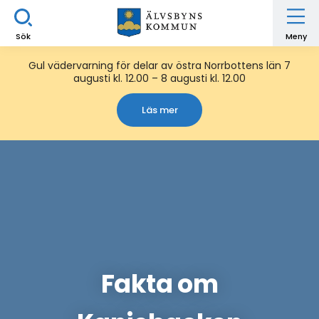
Sök
Meny
Gul vädervarning för delar av östra Norrbottens län 7
augusti kl. 12.00 – 8 augusti kl. 12.00
Läs mer
Fakta om