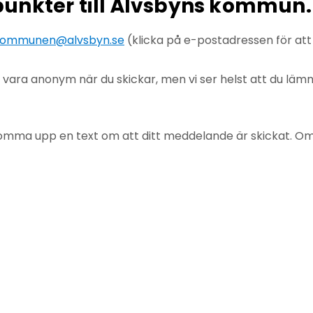
npunkter till Älvsbyns kommun.
ommunen@alvsbyn.se
(klicka på e-postadressen för at
u vara anonym när du skickar, men vi ser helst att du lä
mma upp en text om att ditt meddelande är skickat. Om det