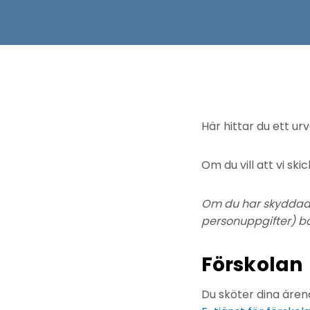
Här hittar du ett ur
Om du vill att vi sk
Om du har skyddad p
personuppgifter) b
Förskolan
Du sköter dina ärend