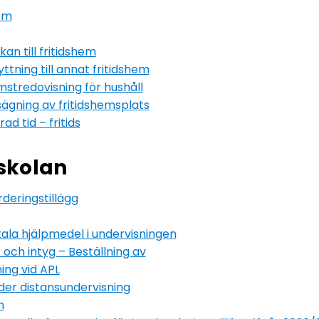
hem
n till fritidshem
tning till annat fritidshem
stredovisning för hushåll
gning av fritidshemsplats
d tid – fritids
skolan
deringstillägg
tala hjälpmedel i undervisningen
och intyg – Beställning av
ing vid APL
nder distansundervisning
m