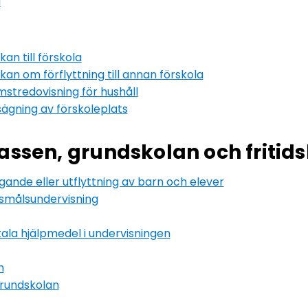
a
n till förskola
n om förflyttning till annan förskola
stredovisning för hushåll
gning av förskoleplats
lassen, grundskolan och friti
nde eller utflyttning av barn och elever
målsundervisning
tala hjälpmedel i undervisningen
m
rundskolan