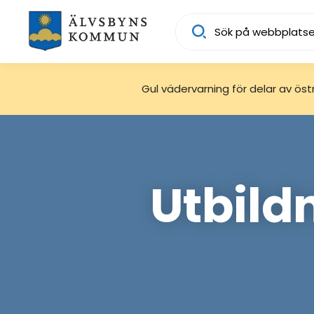
Sök
Gul vädervarning för delar av östra
Utbild