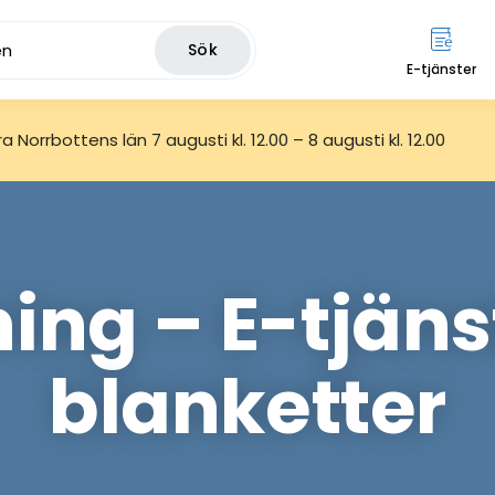
Sök
E-tjänster
 Norrbottens län 7 augusti kl. 12.00 – 8 augusti kl. 12.00
ning – E-tjäns
blanketter