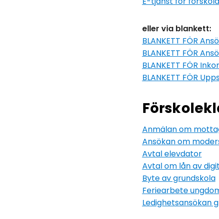
E-tjänst för förskol
eller via blankett:
BLANKETT FÖR Ansöka
BLANKETT FÖR Ansöka
BLANKETT FÖR Inkom
BLANKETT FÖR Uppsä
Förskolek
Anmälan om mottaga
Ansökan om moders
Avtal elevdator
Avtal om lån av digi
Byte av grundskola
Feriearbete ungdo
Ledighetsansökan g