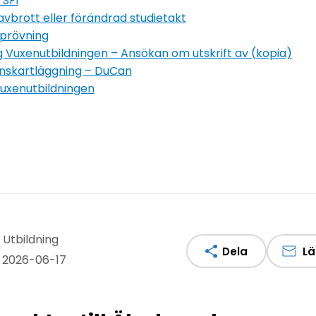
 SFI
brott eller förändrad studietakt
dprövning
yg Vuxenutbildningen – Ansökan om utskrift av (kopia)
nskartläggning – DuCan
uxenutbildningen
 Utbildning
Dela
Lä
 2026-06-17