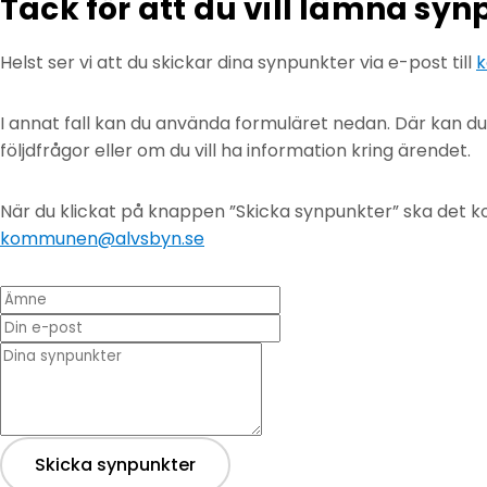
Tack för att du vill lämna sy
Helst ser vi att du skickar dina synpunkter via e-post till
k
I annat fall kan du använda formuläret nedan. Där kan d
följdfrågor eller om du vill ha information kring ärendet.
När du klickat på knappen ”Skicka synpunkter” ska det ko
kommunen@alvsbyn.se
Ämne
Din e-post
* Dina synpunkter
Skicka synpunkter