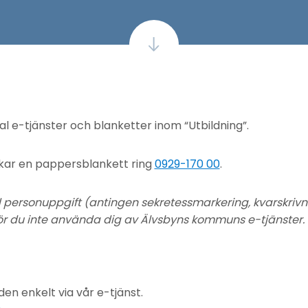
val e-tjänster och blanketter inom “Utbildning”.
ickar en pappersblankett ring
0929-170 00
.
ersonuppgift (antingen sekretessmarkering, kvarskrivni
ör du inte använda dig av Älvsbyns kommuns e-tjänster.
en enkelt via vår e-tjänst.