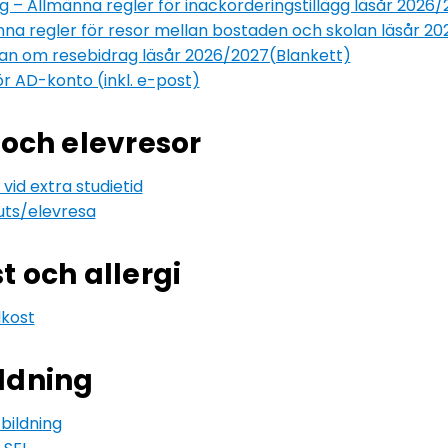
gg – Allmänna regler för inackorderingstillägg läsår 2026
na regler för resor mellan bostaden och skolan läsår 2
an om resebidrag läsår 2026/2027(Blankett)
ör AD-konto (inkl. e-post)
 och elevresor
vid extra studietid
uts/elevresa
t och allergi
kost
ldning
bildning