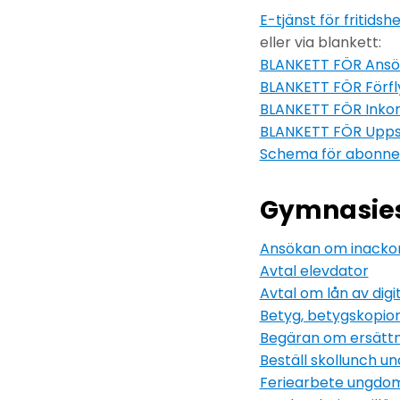
E-tjänst för fritids
eller via blankett:
BLANKETT FÖR Ansöka
BLANKETT FÖR Förflyt
BLANKETT FÖR Inkom
BLANKETT FÖR Uppsä
Schema för abonnera
Gymnasie
Ansökan om inackor
Avtal elevdator
Avtal om lån av digi
Betyg, betygskopior 
Begäran om ersättn
Beställ skollunch u
Feriearbete ungdo