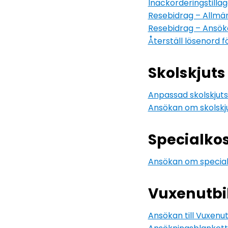
Inackorderingstillä
Resebidrag – Allmän
Resebidrag – Ansök
Återställ lösenord f
Skolskjuts
Anpassad skolskjuts 
Ansökan om skolskj
Specialkos
Ansökan om special
Vuxenutbi
Ansökan till Vuxenut