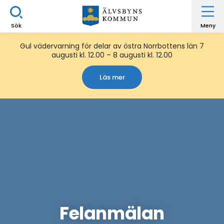
Sök
Meny
Gul vädervarning för delar av östra Norrbottens län 7
augusti kl. 12.00 – 8 augusti kl. 12.00
Läs mer
Felanmälan