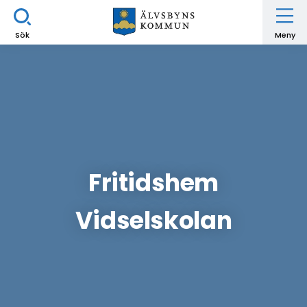
Sök
Meny
Fritidshem
Vidselskolan