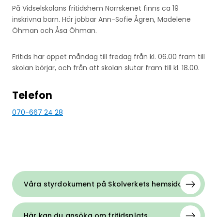
På Vidselskolans fritidshem Norrskenet finns ca 19
inskrivna barn. Här jobbar Ann-Sofie Ågren, Madelene
Öhman och Åsa Öhman.
Fritids har öppet måndag till fredag från kl. 06.00 fram till
skolan börjar, och från att skolan slutar fram till kl. 18.00.
Telefon
070-667 24 28
Våra styrdokument på Skolverkets hemsida
Här kan du ansöka om fritidsplats