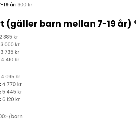
-19 år:
300 kr
t (gäller barn mellan 7-19 år) 
2 385 kr
3 060 kr
3 735 kr
4 410 kr
4 095 kr
:
4 770 kr
:
5 445 kr
:
6 120 kr
200:-/barn