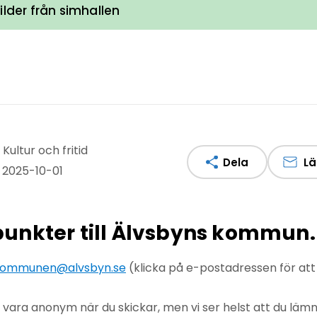
bilder från simhallen
Kultur och fritid
Dela
Lä
 2025-10-01
npunkter till Älvsbyns kommun.
ommunen@alvsbyn.se
(klicka på e-postadressen för at
u vara anonym när du skickar, men vi ser helst att du lä