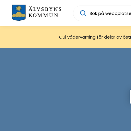
Sök
Gul vädervarning för delar av östra