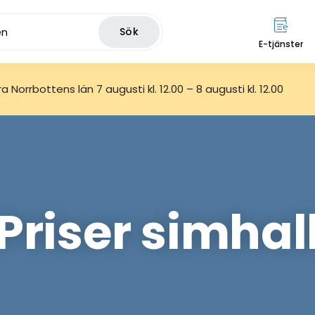
Sök
E-tjänster
 Norrbottens län 7 augusti kl. 12.00 – 8 augusti kl. 12.00
Priser simhal