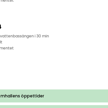
timentet
4
mvattenbassängen i 30 min
lt
timentet
simhallens öppettider