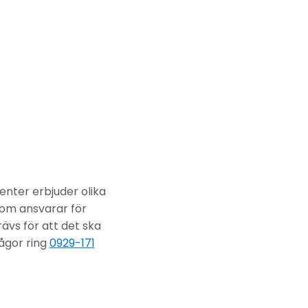
center erbjuder olika
som ansvarar för
rävs för att det ska
frågor ring
0929-171