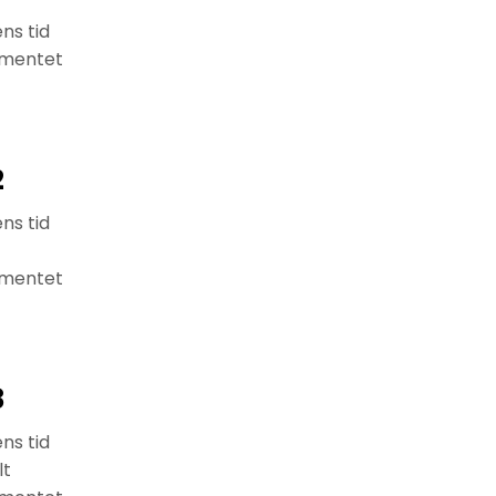
ns tid
timentet
2
ns tid
timentet
3
ns tid
lt