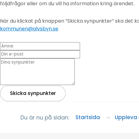
följdfrågor eller om du vill ha information kring ärendet.
När du klickat på knappen ”Skicka synpunkter” ska det ko
kommunen@alvsbyn.se
Ämne
Din e-post
* Dina synpunkter
Skicka synpunkter
Startsida
Uppleva 
Du är nu på sidan: