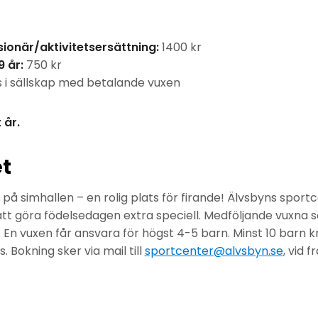
ionär/aktivitetsersättning:
1400 kr
 år:
750 kr
 i sällskap med betalande vuxen
 år.
t
 på simhallen – en rolig plats för firande! Älvsbyns sport
att göra födelsedagen extra speciell. Medföljande vuxna 
. En vuxen får ansvara för högst 4-5 barn. Minst 10 barn k
. Bokning sker via mail till
sportcenter@alvsbyn.se
, vid 