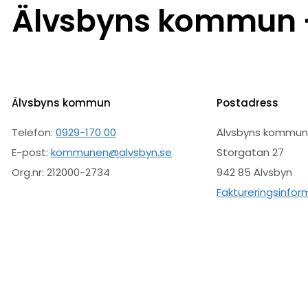
Älvsbyns kommun –
Älvsbyns kommun
Postadress
Telefon:
0929-170 00
Älvsbyns kommu
E-post:
kommunen@alvsbyn.se
Storgatan 27
Org.nr: 212000-2734
942 85 Älvsbyn
Faktureringsinfor