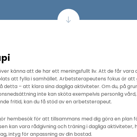
api
er känna att de har ett meningsfullt liv. Att de får vara d
ats att fylla i samhället. Arbetsterapeutens fokus är att 
detta – att klara sina dagliga aktiviteter. Om du, på gru
onsnedsättning inte kan sköta exempelvis personlig vård, 
nde fritid, kan du få stöd av en arbetsterapeut.
r hembesök för att tillsammans med dig göra en plan fö
tsen kan vara rådgivning och träning i dagliga aktiviteter
ag, intyg för anpassning av din bostad.