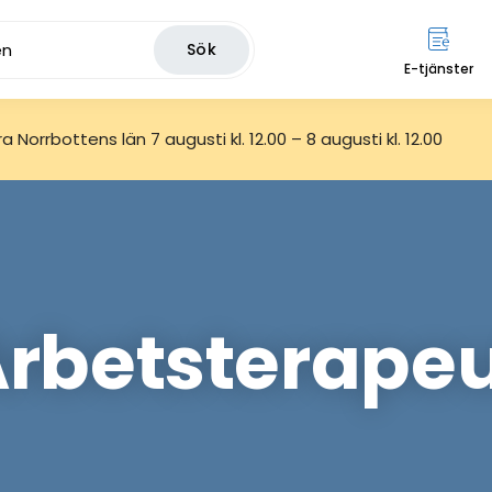
Sök
E-tjänster
 Norrbottens län 7 augusti kl. 12.00 – 8 augusti kl. 12.00
rbetsterape