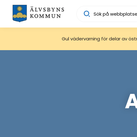
Sök
Gul vädervarning för delar av östra
A