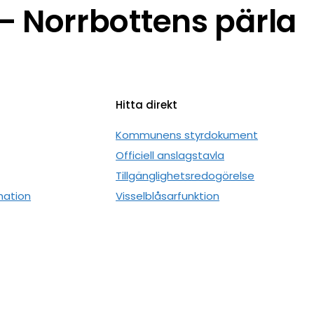
 Norrbottens pärla
Hitta direkt
n
Kommunens styrdokument
Officiell anslagstavla
Tillgänglighetsredogörelse
mation
Visselblåsarfunktion