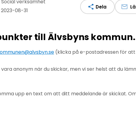
: Social verksamhet
Dela
Lä
 2023-08-31
npunkter till Älvsbyns kommun.
ommunen@alvsbyn.se
(klicka på e-postadressen för at
u vara anonym när du skickar, men vi ser helst att du lä
mma upp en text om att ditt meddelande är skickat. Om det