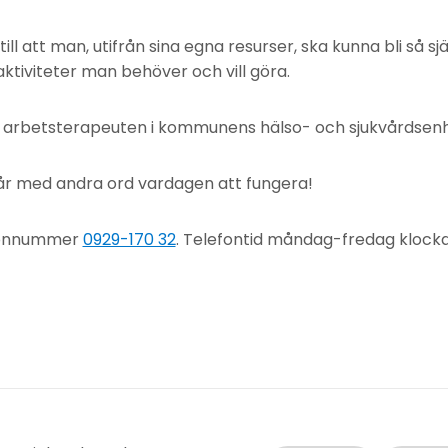
till att man, utifrån sina egna resurser, ska kunna bli så s
aktiviteter man behöver och vill göra.
ll arbetsterapeuten i kommunens hälso- och sjukvårdsenh
år med andra ord vardagen att fungera!
efonnummer
0929-170 32
. Telefontid måndag-fredag klocka