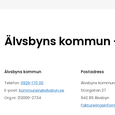
Älvsbyns kommun –
Älvsbyns kommun
Postadress
Telefon:
0929-170 00
Älvsbyns kommu
E-post:
kommunen@alvsbyn.se
Storgatan 27
Org.nr: 212000-2734
942 85 Älvsbyn
Faktureringsinfor