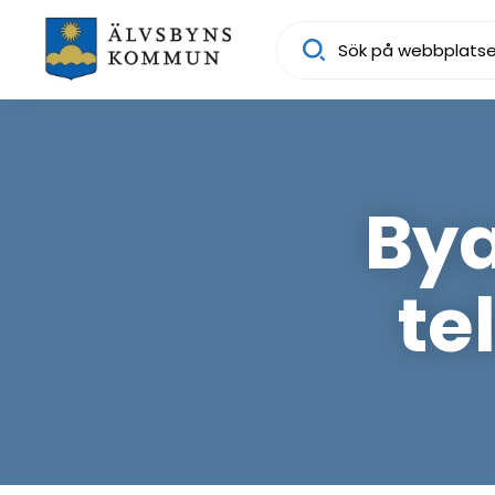
Sök
By
te