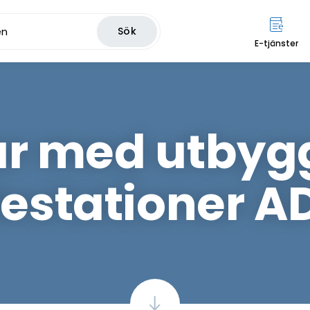
Sök
E-tjänster
ar med utbyg
lestationer A