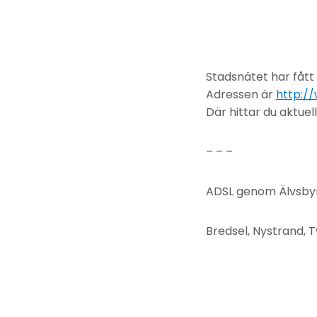
Stadsnätet har fått
Adressen är
http:/
Där hittar du aktue
– – –
ADSL genom Älvsbyns
Bredsel, Nystrand, 