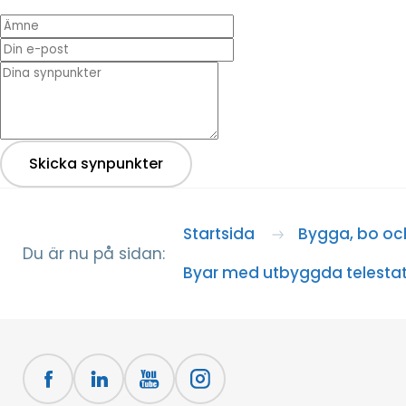
Ämne
Din e-post
* Dina synpunkter
Skicka synpunkter
Startsida
Bygga, bo och
Du är nu på sidan:
Byar med utbyggda telestat