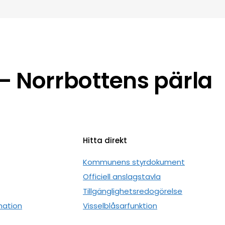
 Norrbottens pärla
Hitta direkt
n
Kommunens styrdokument
Officiell anslagstavla
Tillgänglighetsredogörelse
mation
Visselblåsarfunktion