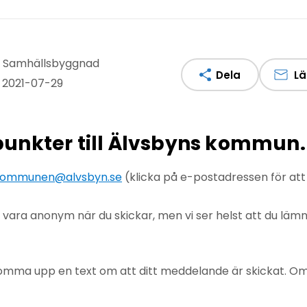
v: Samhällsbyggnad
Dela
Lä
 2021-07-29
npunkter till Älvsbyns kommun.
ommunen@alvsbyn.se
(klicka på e-postadressen för at
u vara anonym när du skickar, men vi ser helst att du lä
mma upp en text om att ditt meddelande är skickat. Om det