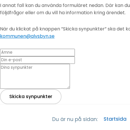
I annat fall kan du använda formuläret nedan. Där kan d
följdfrågor eller om du vill ha information kring ärendet.
När du klickat på knappen ”Skicka synpunkter” ska det ko
kommunen@alvsbyn.se
Ämne
Din e-post
* Dina synpunkter
Skicka synpunkter
Startsida
Du är nu på sidan: