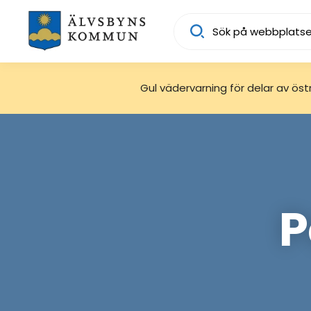
Sök
Gul vädervarning för delar av östra
P