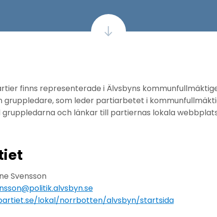
artier finns representerade i Älvsbyns kommunfullmäktige. 
en gruppledare, som leder partiarbetet i kommunfullmäkt
l gruppledarna och länkar till partiernas lokala webbplatse
iet
ine Svensson
nsson@politik.alvsbyn.se
rtiet.se/lokal/norrbotten/alvsbyn/startsida