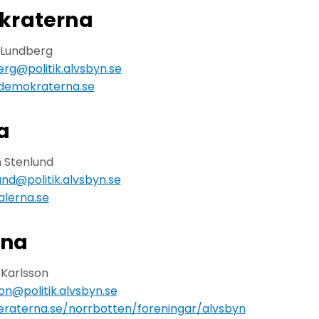
kraterna
 Lundberg
erg@politik.alvsbyn.se
tdemokraterna.se
a
 Stenlund
und@politik.alvsbyn.se
alerna.se
rna
 Karlsson
son@politik.alvsbyn.se
eraterna.se/norrbotten/foreningar/alvsbyn