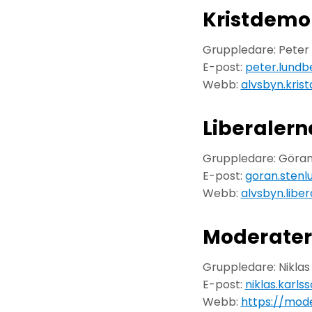
Kristdemo
Gruppledare: Peter
E-post:
peter.lundb
Webb:
alvsbyn.kris
Liberalern
Gruppledare: Göran
E-post:
goran.stenl
Webb:
alvsbyn.liber
Moderate
Gruppledare: Niklas
E-post:
niklas.karls
Webb:
https://mod