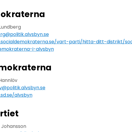
okraterna
 Lundberg
rg@politik.alvsbyn.se
socialdemokraterna.se/vart-parti/hitta-ditt-distrikt/s
emokraterna-i-alvsbyn
emokraterna
Hannlöv
v@politik.alvsbyn.se
sd.se/alvsbyn
rtiet
r Johansson