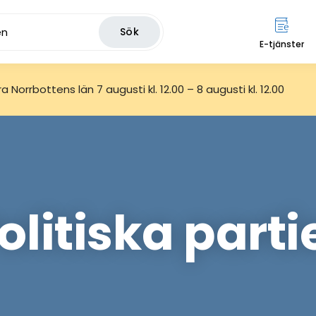
Sök
E-tjänster
 Norrbottens län 7 augusti kl. 12.00 – 8 augusti kl. 12.00
olitiska parti