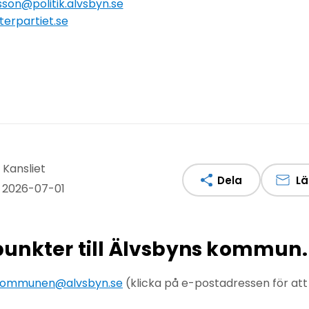
sson@politik.alvsbyn.se
terpartiet.se
 Kansliet
Dela
Lä
 2026-07-01
npunkter till Älvsbyns kommun.
ommunen@alvsbyn.se
(klicka på e-postadressen för at