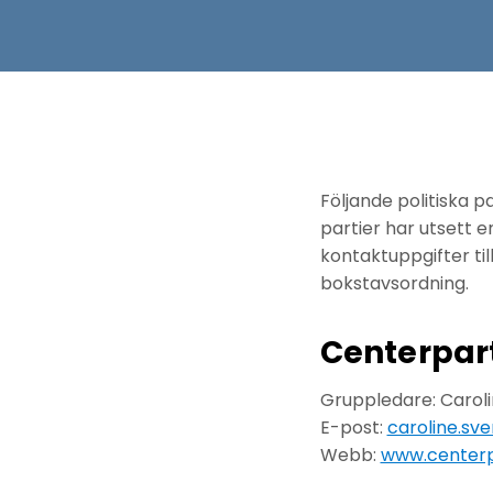
Följande politiska p
partier har utsett 
kontaktuppgifter til
bokstavsordning.
Centerpart
Gruppledare: Carol
E-post:
caroline.sve
Webb:
www.centerpa