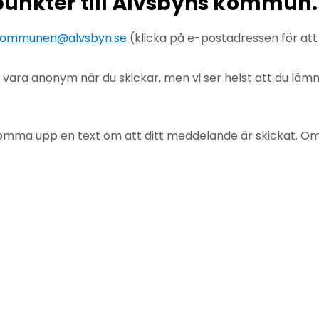
npunkter till Älvsbyns kommun.
ommunen@alvsbyn.se
(klicka på e-postadressen för at
u vara anonym när du skickar, men vi ser helst att du lä
mma upp en text om att ditt meddelande är skickat. Om det