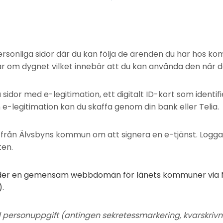
personliga sidor där du kan följa de ärenden du har hos k
ar om dygnet vilket innebär att du kan använda den när de
 sidor med e-legitimation, ett digitalt ID-kort som identifi
e-legitimation kan du skaffa genom din bank eller Telia.
 från Älvsbyns kommun om att signera en e-tjänst. Logga 
ten.
der en gemensam webbdomän för länets kommuner via N
.
ersonuppgift (antingen sekretessmarkering, kvarskrivni