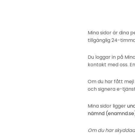
Mina sidor är dina 
tillgänglig 24-timm
Du loggar in på Mina
kontakt med oss. En 
Om du har fått mejl
och signera e-tjäns
Mina sidor ligger
un
nämnd (enamnd.se)
Om du har skyddad p