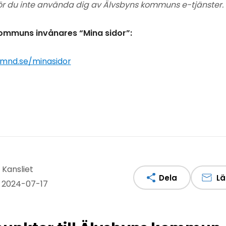
ör du inte använda dig av Älvsbyns kommuns e-tjänster.
 kommuns invånares “Mina sidor”:
amnd.se/minasidor
 Kansliet
Dela
Lä
 2024-07-17