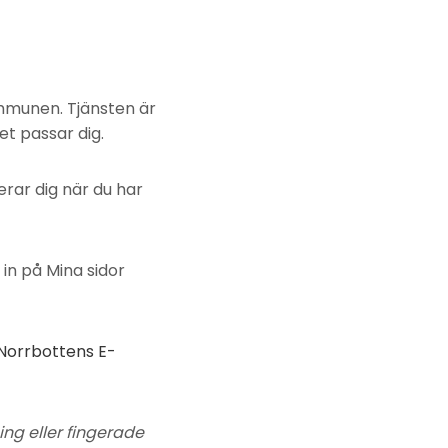
ommunen. Tjänsten är
t passar dig.
erar dig när du har
in på Mina sidor
orrbottens E-
ng eller fingerade