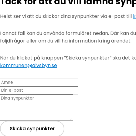
Tack för att du vill lämna sy
Helst ser vi att du skickar dina synpunkter via e-post till
k
I annat fall kan du använda formuläret nedan. Där kan d
följdfrågor eller om du vill ha information kring ärendet.
När du klickat på knappen ”Skicka synpunkter” ska det ko
kommunen@alvsbyn.se
Ämne
Din e-post
* Dina synpunkter
Skicka synpunkter