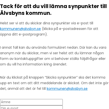
Tack för att du vill lämna synpunkter till
Älvsbyns kommun.
Helst ser vi att du skickar dina synpunkter via e-post till
kommunen@alvsbyn.se
(klicka på e-postadressen för att
öppna ditt e-postprogram).
I annat fall kan du använda formuläret nedan. Där kan du vara
anonym när du skickar, men vi ser helst att du lämnar någon
form av kontaktuppgifter om vi behöver ställa följdfrågor eller
om du vill ha information kring ärendet.
När du klickat på knappen ”Skicka synpunkter” ska det komma
upp en text om att ditt meddelande är skickat. Om det inte gör
det, anmäl att det är fel till
kommunen@alvsbyn.se
Ämne
Din e-post