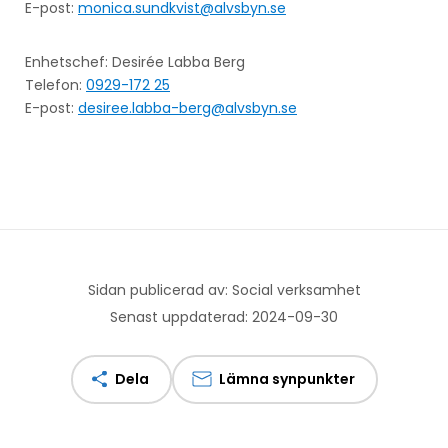
E-post:
monica.sundkvist@alvsbyn.se
Enhetschef: Desirée Labba Berg
Telefon:
0929-172 25
E-post:
desiree.labba-berg@alvsbyn.se
Sidan publicerad av: Social verksamhet
Senast uppdaterad: 2024-09-30
Dela
Lämna synpunkter