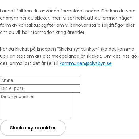
I annat fall kan du använda formuläret nedan. Där kan du vara
anonym när du skickar, men vi ser helst att du lämnar någon
form av kontaktuppgifter om vi behöver ställa följdfrågor eller
om du vill ha information kring ärendet.
När du klickat på knappen ”Skicka synpunkter” ska det komma
upp en text om att ditt meddelande är skickat. Om det inte gör
det, anmäl att det är fel till
kommunen@alvsbyn.se
Ämne
Din e-post
* Dina synpunkter
Skicka synpunkter