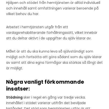
Hjälpen och stödet från hemtjänsten är alltid individuell
och innehåll samt omfattningen varierar beroende på
vilket behov du har.
Arbetet i hemtjänsten utgår från ett
vardagsrehabiliterande förhållningssätt, vilket innebär
att du deltar aktivt i de uppgifter du själv klarar av.
Målet är att du ska kunna leva så självständigt som
möjligt och fortsätta att göra sådant som du själv klarar
av samt att dina egna förmågor ska stärkas så långt det
är möjligt.
Några vanligt förkommande
insatser:
Städning
sker i regel en gång var tredje vecka.
Innehållet i städet varierar utifrån det beviljade
biståndet. Det städ som hemtjänsten utför är att