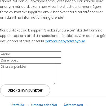
I annat fall kan du använda formuläret nedan. Där kan du vara
anonym när du skickar, men vi ser helst att du lämnar någon
form av kontaktuppgifter om vi behöver ställa följdfrågor eller
om du vill ha information kring ärendet.
När du klickat på knappen ”Skicka synpunkter” ska det komma
upp en text om att ditt meddelande är skickat. Om det inte gör
det, anmäl att det är fel till
kommunen@alvsbyn.se
Ämne
Din e-post
* Dina synpunkter
Skicka synpunkter
Startsida
Omsorg och stöd
Äldreomsorg