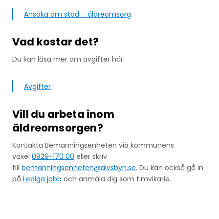
Ansöka om stöd – äldreomsorg
Vad kostar det?
Du kan läsa mer om avgifter här.
Avgifter
Vill du arbeta inom
äldreomsorgen?
Kontakta Bemanningsenheten via kommunens
växel
0929-170 00
eller skriv
till
bemanningsenheten@alvsbyn.se
. Du kan också gå in
på
Lediga jobb
och anmäla dig som timvikarie.