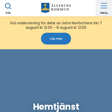
Sök
Meny
Gul vädervarning för delar av östra Norrbottens län 7
augusti kl. 12.00 – 8 augusti kl. 12.00
Läs mer
Hemtjänst