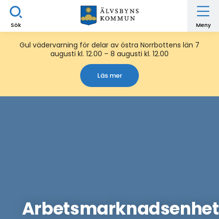
Sök
Meny
Gul vädervarning för delar av östra Norrbottens län 7
augusti kl. 12.00 – 8 augusti kl. 12.00
Läs mer
Arbetsmarknadsenhe