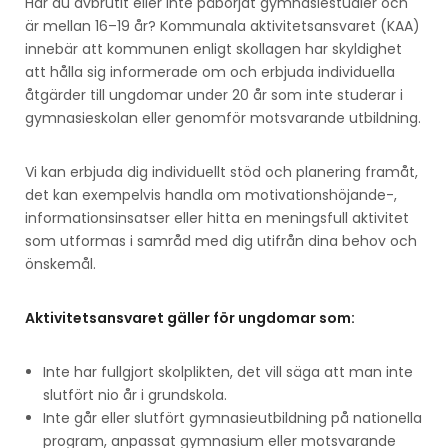
Har du avbrutit eller inte påbörjat gymnasiestudier och
är mellan 16–19 år? Kommunala aktivitetsansvaret (KAA)
innebär att kommunen enligt skollagen har skyldighet
att hålla sig informerade om och erbjuda individuella
åtgärder till ungdomar under 20 år som inte studerar i
gymnasieskolan eller genomför motsvarande utbildning.
Vi kan erbjuda dig individuellt stöd och planering framåt,
det kan exempelvis handla om motivationshöjande-,
informationsinsatser eller hitta en meningsfull aktivitet
som utformas i samråd med dig utifrån dina behov och
önskemål.
Aktivitetsansvaret gäller för ungdomar som:
Inte har fullgjort skolplikten, det vill säga att man inte
slutfört nio år i grundskola.
Inte går eller slutfört gymnasieutbildning på nationella
program, anpassat gymnasium eller motsvarande