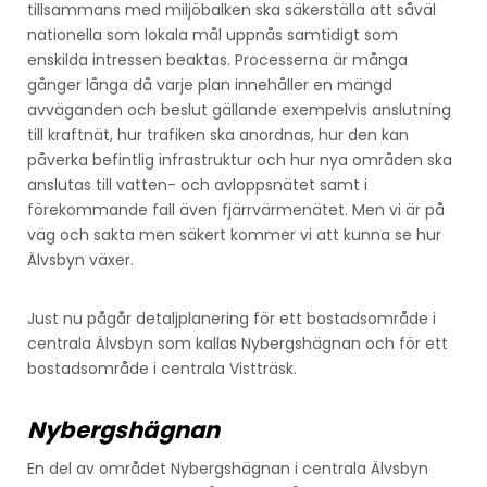
tillsammans med miljöbalken ska säkerställa att såväl
nationella som lokala mål uppnås samtidigt som
enskilda intressen beaktas. Processerna är många
gånger långa då varje plan innehåller en mängd
avväganden och beslut gällande exempelvis anslutning
till kraftnät, hur trafiken ska anordnas, hur den kan
påverka befintlig infrastruktur och hur nya områden ska
anslutas till vatten- och avloppsnätet samt i
förekommande fall även fjärrvärmenätet. Men vi är på
väg och sakta men säkert kommer vi att kunna se hur
Älvsbyn växer.
Just nu pågår detaljplanering för ett bostadsområde i
centrala Älvsbyn som kallas Nybergshägnan och för ett
bostadsområde i centrala Vistträsk.
Nybergshägnan
En del av området Nybergshägnan i centrala Älvsbyn