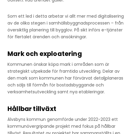
oavsett vad ärendet gäller.
Som ett led i detta arbetar vi allt mer med digitalisering
av de olika stegen i samhällsbyggnadsprocessen – från
översiktlig planering till bygglov. På sikt införs e-tjänster
för flertalet ärenden och ansökningar.
Mark och exploatering
Kommunen önskar köpa mark i områden som är
strategiskt utpekade för framtida utveckling. Delar av
den mark som kommunen har förvärvat detaljplaneras
och säljs till förmån för bostadsbyggande och
verksamhetsutveckling samt nya etableringar.
Hållbar tillväxt
Älvsbyns kommun genomförde under 2022-2023 ett
kommunövergripande projekt med fokus på hållbar
tillväxt. Resultatet av projektet har sammanställts i en