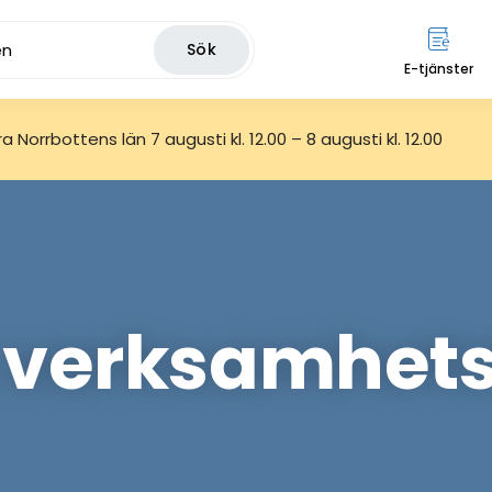
Sök
E-tjänster
 Norrbottens län 7 augusti kl. 12.00 – 8 augusti kl. 12.00
 verksamhet