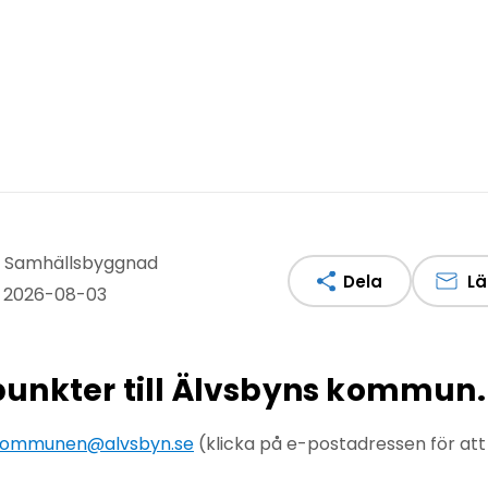
v: Samhällsbyggnad
Dela
Lä
: 2026-08-03
npunkter till Älvsbyns kommun.
ommunen@alvsbyn.se
(klicka på e-postadressen för at