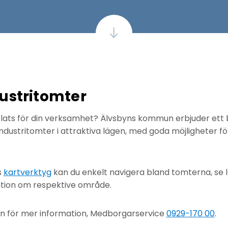
ustritomter
 plats för din verksamhet? Älvsbyns kommun erbjuder ett 
dustritomter i attraktiva lägen, med goda möjligheter fö
s
kartverktyg
kan du enkelt navigera bland tomterna, se l
mation om respektive område.
 för mer information, Medborgarservice
0929-170 00
.