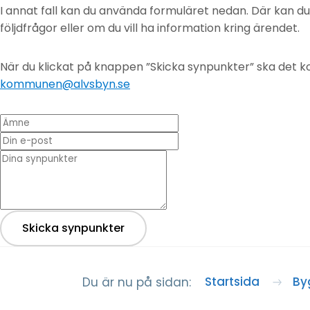
I annat fall kan du använda formuläret nedan. Där kan d
följdfrågor eller om du vill ha information kring ärendet.
När du klickat på knappen ”Skicka synpunkter” ska det ko
kommunen@alvsbyn.se
Ämne
Din e-post
* Dina synpunkter
Skicka synpunkter
Startsida
By
Du är nu på sidan: