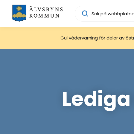
Sök
Gul vädervarning för delar av östra
Lediga