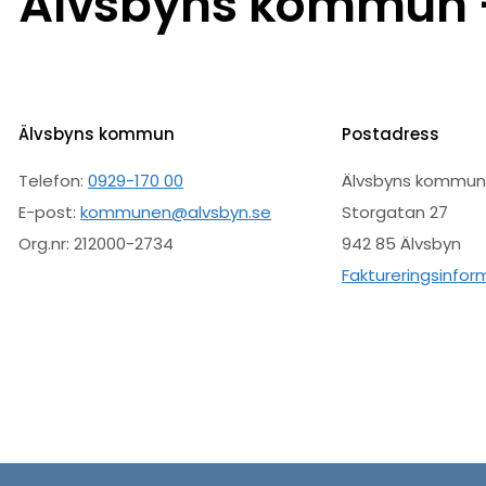
Älvsbyns kommun –
Älvsbyns kommun
Postadress
Telefon:
0929-170 00
Älvsbyns kommu
E-post:
kommunen@alvsbyn.se
Storgatan 27
Org.nr: 212000-2734
942 85 Älvsbyn
Faktureringsinfor