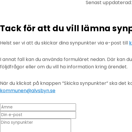
Senast uppdaterad
Tack för att du vill lämna sy
Helst ser vi att du skickar dina synpunkter via e-post till
k
I annat fall kan du använda formuläret nedan. Där kan d
följdfrågor eller om du vill ha information kring ärendet.
När du klickat på knappen ”Skicka synpunkter” ska det ko
kommunen@alvsbyn.se
Ämne
Din e-post
* Dina synpunkter