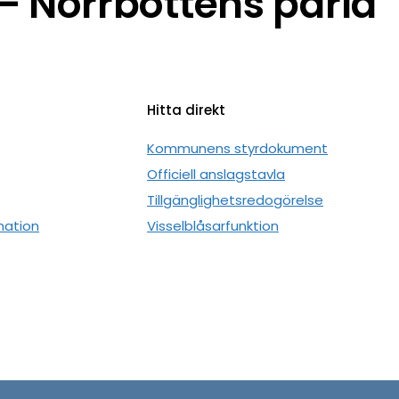
 Norrbottens pärla
Hitta direkt
n
Kommunens styrdokument
Officiell anslagstavla
Tillgänglighetsredogörelse
mation
Visselblåsarfunktion