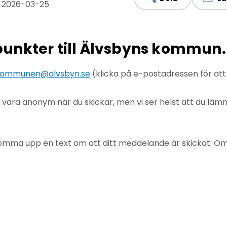
: 2026-03-25
npunkter till Älvsbyns kommun.
ommunen@alvsbyn.se
(klicka på e-postadressen för at
u vara anonym när du skickar, men vi ser helst att du lä
mma upp en text om att ditt meddelande är skickat. Om det