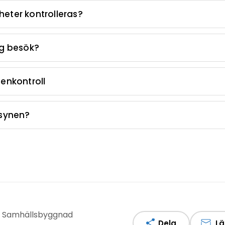
heter kontrolleras?
ag besök?
genkontroll
lsynen?
v: Samhällsbyggnad
Dela
Lä