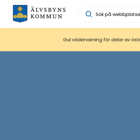
Sök
Gul vädervarning för delar av östra