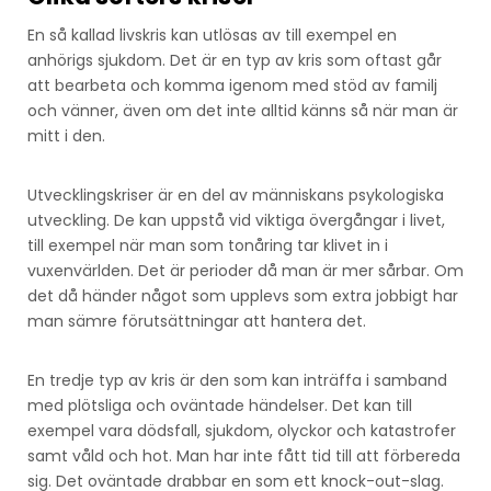
En så kallad livskris kan utlösas av till exempel en
anhörigs sjukdom. Det är en typ av kris som oftast går
att bearbeta och komma igenom med stöd av familj
och vänner, även om det inte alltid känns så när man är
mitt i den.
Utvecklingskriser är en del av människans psykologiska
utveckling. De kan uppstå vid viktiga övergångar i livet,
till exempel när man som tonåring tar klivet in i
vuxenvärlden. Det är perioder då man är mer sårbar. Om
det då händer något som upplevs som extra jobbigt har
man sämre förutsättningar att hantera det.
En tredje typ av kris är den som kan inträffa i samband
med plötsliga och oväntade händelser. Det kan till
exempel vara dödsfall, sjukdom, olyckor och katastrofer
samt våld och hot. Man har inte fått tid till att förbereda
sig. Det oväntade drabbar en som ett knock-out-slag.