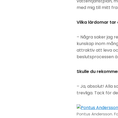
vattentjänstplan, ma
med mig till mitt fr
Vilka lärdomar tar
– Några saker jag r
kunskap inom många 
attraktiv att leva o
beslutsprocessen är
Skulle du rekomme
– Ja, absolut! Alla
trevliga. Tack för de
Pontus Andersson. Fo