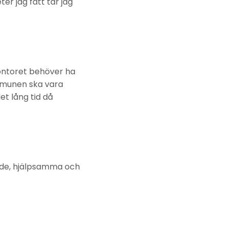
er jag fått tar jag
ontoret behöver ha
mmunen ska vara
et lång tid då
ande, hjälpsamma och