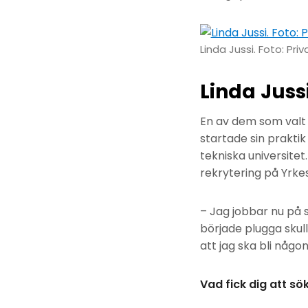
Linda Jussi. Foto: Priv
Linda Juss
En av dem som valt 
startade sin praktik
tekniska universite
rekrytering på Yrkes
– Jag jobbar nu på 
började plugga skull
att jag ska bli någo
Vad fick dig att sök