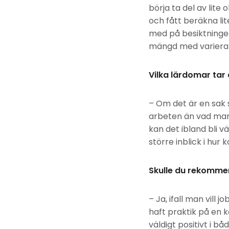
börja ta del av lite
och fått beräkna lit
med på besiktningen
mängd med variera
Vilka lärdomar tar
– Om det är en sak s
arbeten än vad man 
kan det ibland bli v
större inblick i h
Skulle du rekomme
– Ja, ifall man vill 
haft praktik på en k
väldigt positivt i 