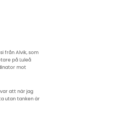
i från Alvik, som
etare på Luleå
dinator mot
var att när jag
rta utan tanken är