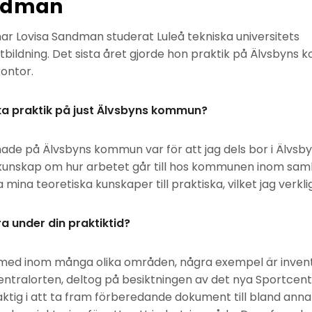
andman
ar Lovisa Sandman studerat Luleå tekniska universitets
ildning. Det sista året gjorde hon praktik på Älvsbyns
ontor.
öka praktik på just Älvsbyns kommun?
de på Älvsbyns kommun var för att jag dels bor i Älvsbyn,
h kunskap om hur arbetet går till hos kommunen inom sa
a mina teoretiska kunskaper till praktiska, vilket jag verkl
a under din praktiktid?
a med inom många olika områden, några exempel är inven
entralorten, deltog på besiktningen av det nya Sportcentr
delaktig i att ta fram förberedande dokument till bland anna