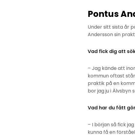
Pontus An
Under sitt sista år 
Andersson sin prak
Vad fick dig att s
– Jag kände att ino
kommun oftast står 
praktik på en komm
bor jag ju i Älvsbyn 
Vad har du fått gör
– I början så fick j
kunna få en förståe