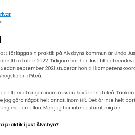
at
i
att förlägga sin praktik på Älvsbyns kommun är Linda Juss
 den 10 oktober 2022. Tidigare har hon läst till beteendev
t. Sedan september 2021 studerar hon till kompetenskoor
högskolan i Piteå.
socialförvaltningen inom missbruksvården i Luleå. Tanken 
e jag göra något helt annat, inom HR. Det är inte helt bo
nting mitt emellan. Men jag har inte bestämt mig än.
a praktik i just Älvsbyn?