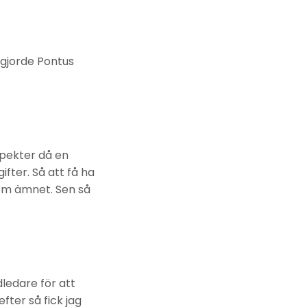
 gjorde Pontus
spekter då en
fter. Så att få ha
om ämnet. Sen så
ledare för att
ter så fick jag