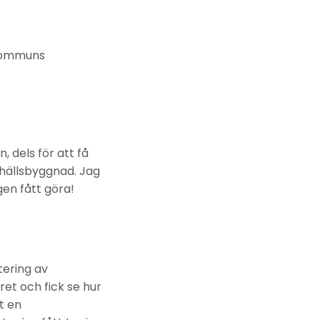
 kommuns
 dels för att få
mhällsbyggnad. Jag
igen fått göra!
tering av
et och fick se hur
t en