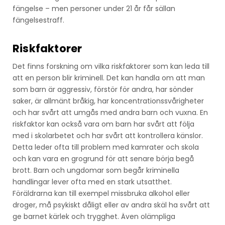
fängelse – men personer under 21 år får sällan
fängelsestraff.
Riskfaktorer
Det finns forskning om vilka riskfaktorer som kan leda till
att en person blir kriminell. Det kan handla om att man
som barn är aggressiv, förstör för andra, har sönder
saker, är allmänt bråkig, har koncentrationssvårigheter
och har svårt att umgås med andra barn och vuxna. En
riskfaktor kan också vara om barn har svårt att följa
med i skolarbetet och har svårt att kontrollera känslor.
Detta leder ofta till problem med kamrater och skola
och kan vara en grogrund för att senare börja begå
brott. Barn och ungdomar som begår kriminella
handlingar lever ofta med en stark utsatthet.
Föräldrarna kan till exempel missbruka alkohol eller
droger, må psykiskt dåligt eller av andra skäl ha svårt att
ge barnet kärlek och trygghet. Även olämpliga