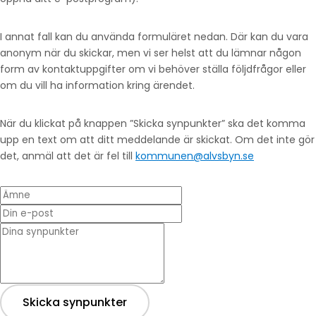
I annat fall kan du använda formuläret nedan. Där kan du vara
anonym när du skickar, men vi ser helst att du lämnar någon
form av kontaktuppgifter om vi behöver ställa följdfrågor eller
om du vill ha information kring ärendet.
När du klickat på knappen ”Skicka synpunkter” ska det komma
upp en text om att ditt meddelande är skickat. Om det inte gör
det, anmäl att det är fel till
kommunen@alvsbyn.se
Ämne
Din e-post
* Dina synpunkter
Skicka synpunkter