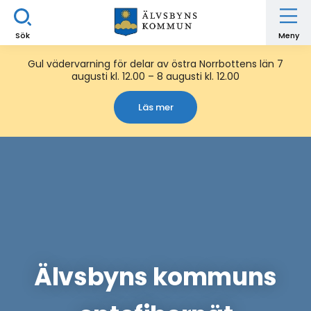
Sök
Meny
Gul vädervarning för delar av östra Norrbottens län 7
augusti kl. 12.00 – 8 augusti kl. 12.00
Läs mer
Älvsbyns kommuns