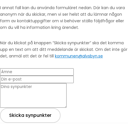
I annat fall kan du använda formuläret nedan. Där kan du vara
anonym när du skickar, men vi ser helst att du lämnar någon
form av kontaktuppgifter om vi behöver ställa följdfrågor eller
om du vill ha information kring ärendet.
När du klickat på knappen ”Skicka synpunkter” ska det komma
upp en text om att ditt meddelande är skickat. Om det inte gör
det, anmäl att det är fel till
kommunen@alvsbyn.se
Ämne
Din e-post
* Dina synpunkter
Skicka synpunkter