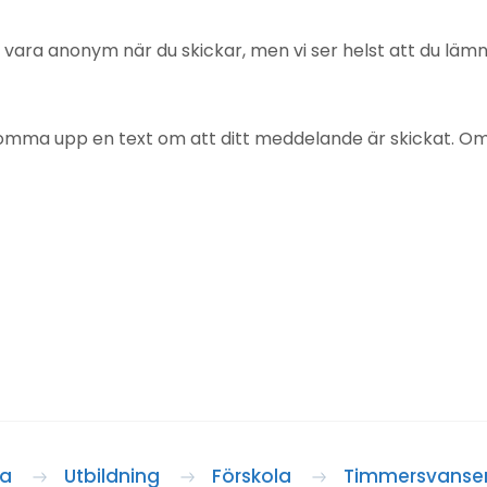
u vara anonym när du skickar, men vi ser helst att du lä
mma upp en text om att ditt meddelande är skickat. Om det
da
Utbildning
Förskola
Timmersvansen