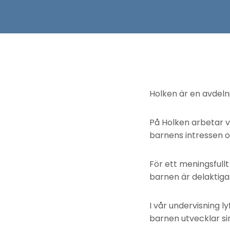
Holken är en avdelni
På Holken arbetar vi
barnens intressen o
För ett meningsfullt
barnen är delaktiga
I vår undervisning l
barnen utvecklar sin 