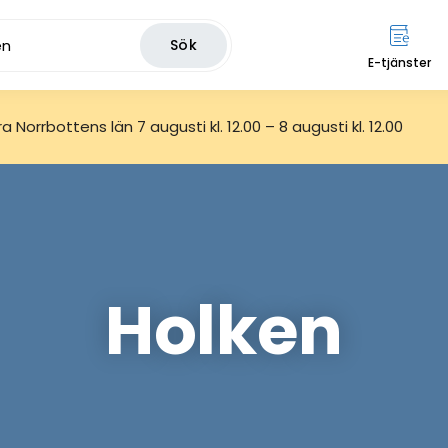
Sök
E-tjänster
 Norrbottens län 7 augusti kl. 12.00 – 8 augusti kl. 12.00
Holken