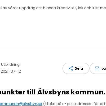
el av vårat uppdrag att blanda kreativitet, lek och lust 
 Utbildning
Dela
Lä
 2021-07-12
npunkter till Älvsbyns kommun.
ommunen@alvsbyn.se
(klicka på e-postadressen för at