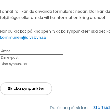
I annat fall kan du använda formuläret nedan. Där kan d
följdfrågor eller om du vill ha information kring ärendet.
När du klickat på knappen ”Skicka synpunkter” ska det ko
kommunen@alvsbyn.se
Ämne
Din e-post
* Dina synpunkter
Skicka synpunkter
Startsi
Du är nu på sidan: