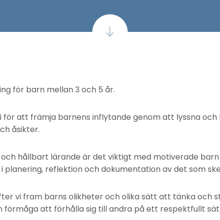
ng för barn mellan 3 och 5 år.
 för att främja barnens inflytande genom att lyssna och t
ch åsikter.
 och hållbart lärande är det viktigt med motiverade barn dä
 i planering, reflektion och dokumentation av det som sk
yfter vi fram barns olikheter och olika sätt att tänka och s
förmåga att förhålla sig till andra på ett respektfullt sät