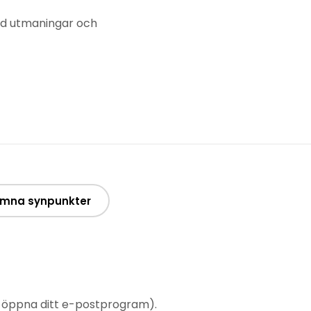
med utmaningar och
mna synpunkter
t öppna ditt e-postprogram).