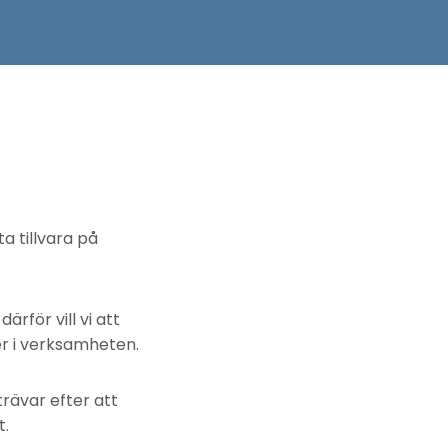
a tillvara på
rför vill vi att
er i verksamheten.
trävar efter att
t.