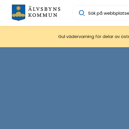
Sök
Gul vädervarning för delar av östra