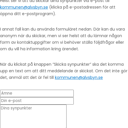
Helst ser vi att du skickar dina synpunkter via e-post till
kommunen@alvsbyn.se
(klicka på e-postadressen för att
öppna ditt e-postprogram).
I annat fall kan du använda formuläret nedan. Där kan du vara
anonym när du skickar, men vi ser helst att du lämnar någon
form av kontaktuppgifter om vi behöver ställa följdfrågor eller
om du vill ha information kring ärendet.
När du klickat på knappen ”Skicka synpunkter” ska det komma
upp en text om att ditt meddelande är skickat. Om det inte gör
det, anmäl att det är fel till
kommunen@alvsbyn.se
Ämne
Din e-post
* Dina synpunkter