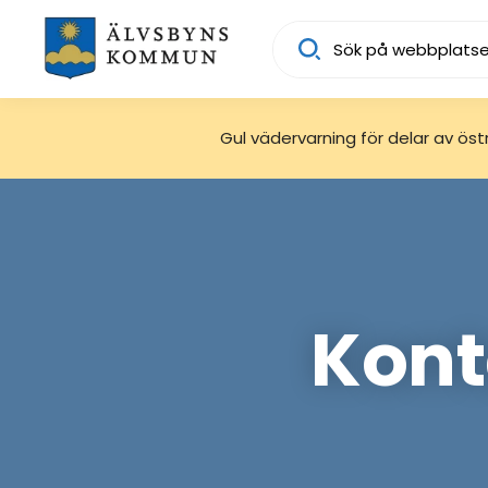
Sök
Gul vädervarning för delar av östra
Kont