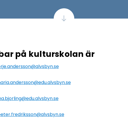
bar på kulturskolan är
rje.andersson@alvsbyn.se
aria.andersson@edu.alvsbyn.se
na.bjorling@edu.alvsbyn.se
eter.fredriksson@alvsbyn.se