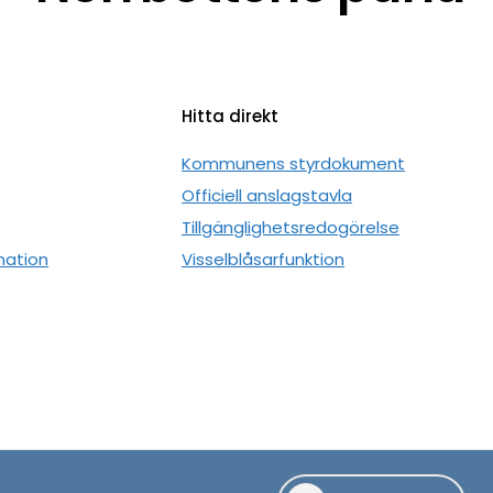
Hitta direkt
n
Kommunens styrdokument
Officiell anslagstavla
Tillgänglighetsredogörelse
mation
Visselblåsarfunktion