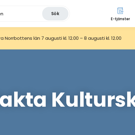
Sök
E-tjänster
 Norrbottens län 7 augusti kl. 12.00 – 8 augusti kl. 12.00
akta Kulturs