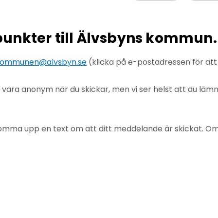
npunkter till Älvsbyns kommun.
ommunen@alvsbyn.se
(klicka på e-postadressen för at
u vara anonym när du skickar, men vi ser helst att du lä
mma upp en text om att ditt meddelande är skickat. Om det