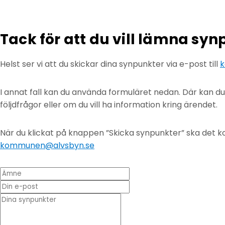
Tack för att du vill lämna sy
Helst ser vi att du skickar dina synpunkter via e-post till
k
I annat fall kan du använda formuläret nedan. Där kan d
följdfrågor eller om du vill ha information kring ärendet.
När du klickat på knappen ”Skicka synpunkter” ska det ko
kommunen@alvsbyn.se
Ämne
Din e-post
* Dina synpunkter