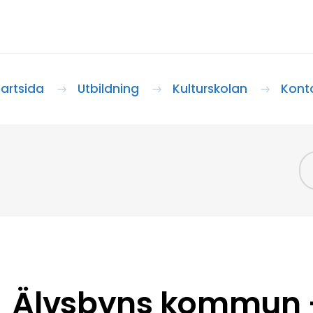
tartsida
Utbildning
Kulturskolan
Konta
Älvsbyns kommun –