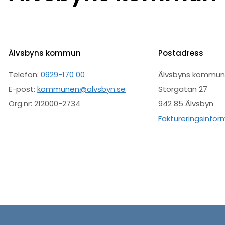
Älvsbyns kommun
Postadress
Telefon:
0929-170 00
Älvsbyns kommu
E-post:
kommunen@alvsbyn.se
Storgatan 27
Org.nr: 212000-2734
942 85 Älvsbyn
Faktureringsinfor