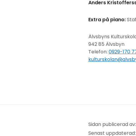
Anders Kristoffers
Extra på piano:
Sta
Älvsbyns Kulturskol
942 85 Älvsbyn
Telefon:
0929-170 7
kulturskolan@alvsb
Sidan publicerad av:
Senast uppdaterad: