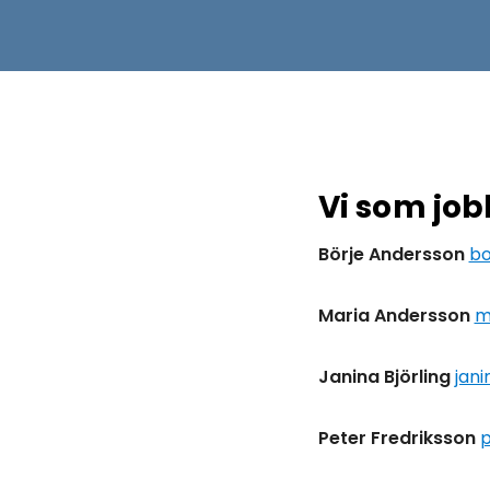
Vi som job
Börje Andersson
bo
Maria Andersson
m
Janina Björling
jani
Peter Fredriksson
p