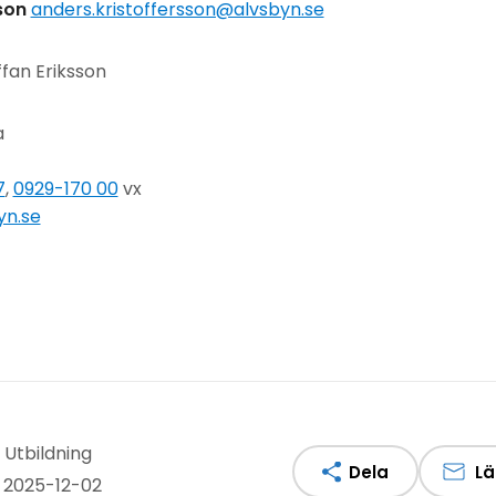
son
anders.kristoffersson@alvsbyn.se
ffan Eriksson
a
7
,
0929-170 00
vx
yn.se
 Utbildning
Dela
Lä
 2025-12-02