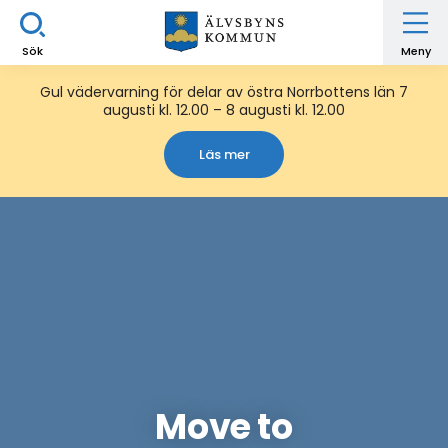
Sök
Meny
Gul vädervarning för delar av östra Norrbottens län 7
augusti kl. 12.00 – 8 augusti kl. 12.00
Läs mer
Move to