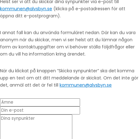
Helst ser vi att du skickar dina synpunkter via e-post till
kommunen@alvsbyn.se
(klicka på e-postadressen för att
öppna ditt e-postprogram).
I annat fall kan du använda formuläret nedan. Där kan du vara
anonym när du skickar, men vi ser helst att du lämnar någon
form av kontaktuppgifter om vi behöver ställa följdfrågor eller
om du vill ha information kring ärendet.
När du klickat på knappen ”Skicka synpunkter” ska det komma
upp en text om att ditt meddelande är skickat. Om det inte gör
det, anmäl att det är fel till
kommunen@alvsbyn.se
Ämne
Din e-post
* Dina synpunkter