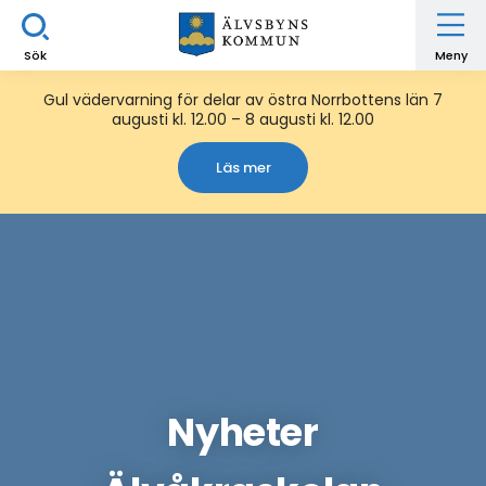
Sök
Meny
Gul vädervarning för delar av östra Norrbottens län 7
augusti kl. 12.00 – 8 augusti kl. 12.00
Läs mer
Nyheter