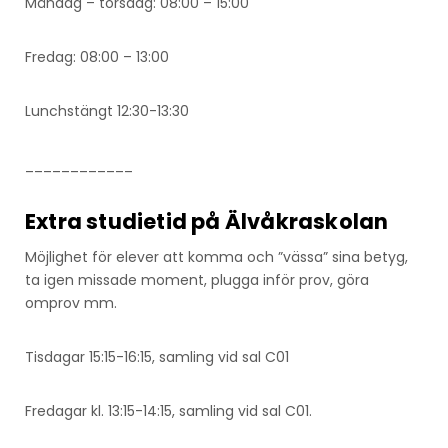
Måndag – torsdag: 08:00 – 15:00
Fredag: 08:00 – 13:00
Lunchstängt 12:30-13:30
____________
Extra studietid på Älvåkraskolan
Möjlighet för elever att komma och ”vässa” sina betyg,
ta igen missade moment, plugga inför prov, göra
omprov mm.
Tisdagar 15:15-16:15, samling vid sal C01
Fredagar kl. 13:15-14:15, samling vid sal C01.