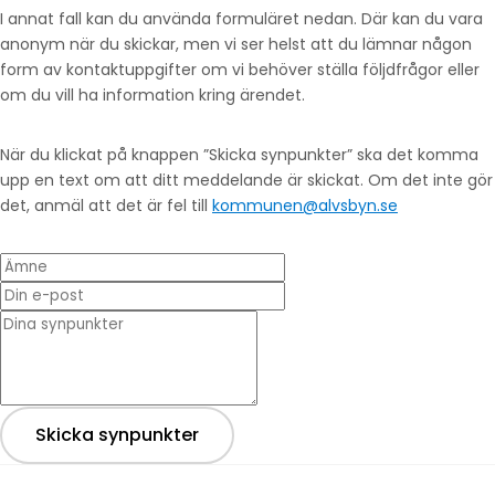
I annat fall kan du använda formuläret nedan. Där kan du vara
anonym när du skickar, men vi ser helst att du lämnar någon
form av kontaktuppgifter om vi behöver ställa följdfrågor eller
om du vill ha information kring ärendet.
När du klickat på knappen ”Skicka synpunkter” ska det komma
upp en text om att ditt meddelande är skickat. Om det inte gör
det, anmäl att det är fel till
kommunen@alvsbyn.se
Ämne
Din e-post
* Dina synpunkter
Skicka synpunkter