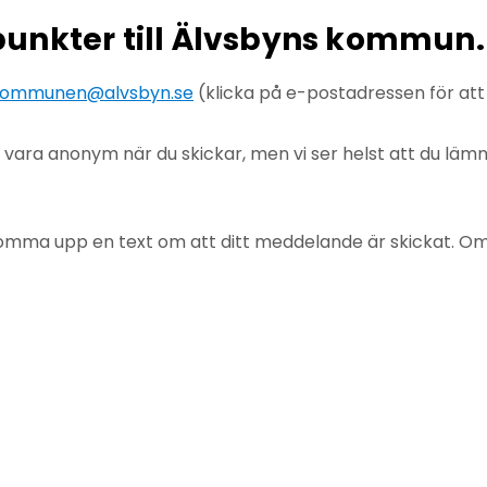
npunkter till Älvsbyns kommun.
ommunen@alvsbyn.se
(klicka på e-postadressen för at
u vara anonym när du skickar, men vi ser helst att du lä
mma upp en text om att ditt meddelande är skickat. Om det