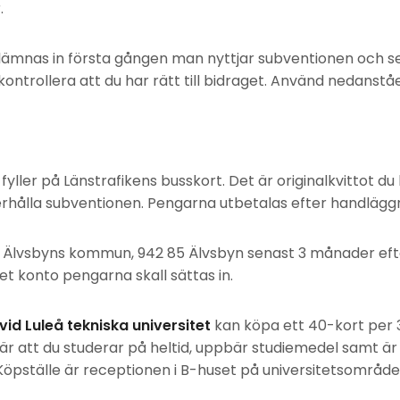
.
lämnas in första gången man nyttjar subventionen och s
 kontrollera att du har rätt till bidraget. Använd nedanst
fyller på Länstrafikens busskort. Det är originalkvittot du l
hålla subventionen. Pengarna utbetalas efter handläggn
Älvsbyns kommun, 942 85 Älvsbyn senast 3 månader eft
ket konto pengarna skall sättas in.
id Luleå tekniska universitet
kan köpa ett 40-kort per 30
är att du studerar på heltid, uppbär studiemedel samt är 
pställe är receptionen i B-huset på universitetsområde