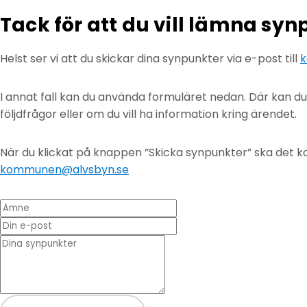
Tack för att du vill lämna sy
Helst ser vi att du skickar dina synpunkter via e-post till
k
I annat fall kan du använda formuläret nedan. Där kan d
följdfrågor eller om du vill ha information kring ärendet.
När du klickat på knappen ”Skicka synpunkter” ska det ko
kommunen@alvsbyn.se
Ämne
Din e-post
* Dina synpunkter