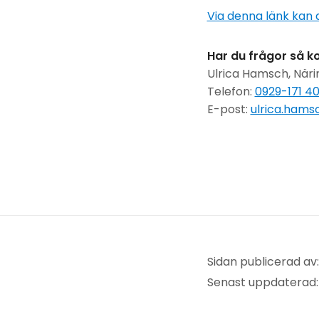
Via denna länk kan d
Har du frågor så k
Ulrica Hamsch, Näri
Telefon:
0929-171 4
E-post:
ulrica.hams
Sidan publicerad av:
Senast uppdaterad: