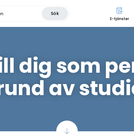
Sök
E-tjänster
ill dig som p
rund av studi