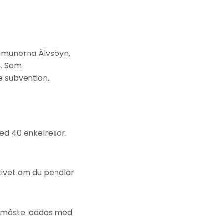
mmunerna Älvsbyn,
%. Som
re subvention.
d 40 enkelresor.
tivet om du pendlar
et måste laddas med