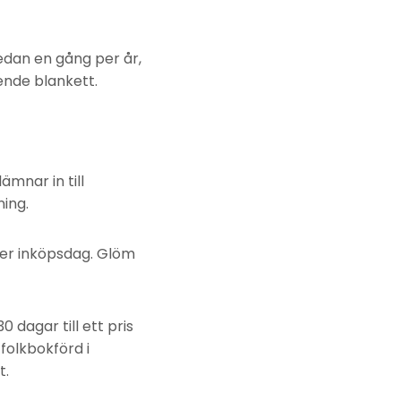
edan en gång per år,
ående blankett.
ämnar in till
ing.
er inköpsdag. Glöm
 dagar till ett pris
folkbokförd i
t.