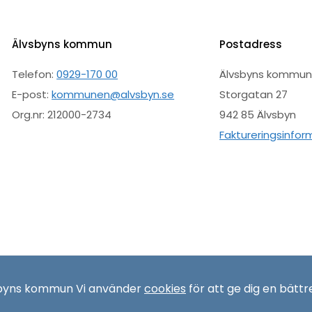
Älvsbyns kommun
Postadress
Telefon:
0929-170 00
Älvsbyns kommu
E-post:
kommunen@alvsbyn.se
Storgatan 27
Org.nr: 212000-2734
942 85 Älvsbyn
Faktureringsinfor
sbyns kommun Vi använder
cookies
för att ge dig en bättr