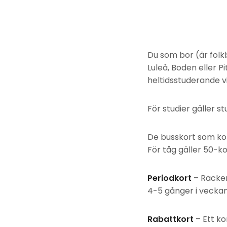
Du som bor (är fol
Luleå, Boden eller 
heltidsstuderande vid
För studier gäller s
De busskort som ko
För tåg gäller 50-ko
Periodkort
– Räcker
4-5 gånger i veckan
Rabattkort
– Ett ko