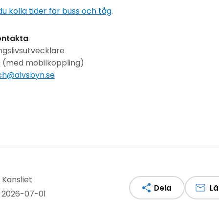
u kolla tider för buss och tåg
.
ontakta
:
ngslivsutvecklare
0
(med mobilkoppling)
ch@alvsbyn.se
 Kansliet
Dela
Lä
 2026-07-01