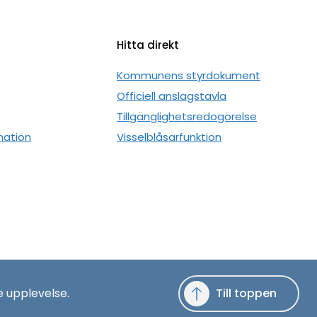
Hitta direkt
n
Kommunens styrdokument
Officiell anslagstavla
Tillgänglighetsredogörelse
mation
Visselblåsarfunktion
e upplevelse.
Till toppen