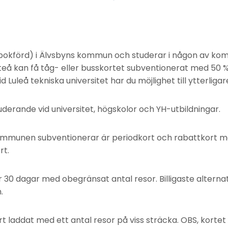
kbokförd) i Älvsbyns kommun och studerar i någon av ko
Piteå kan få tåg- eller busskortet subventionerat med 50 
 Luleå tekniska universitet har du möjlighet till ytterliga
tuderande vid universitet, högskolor och YH-utbildningar.
mmunen subventionerar är periodkort och rabattkort me
rt.
 30 dagar med obegränsat antal resor. Billigaste alterna
.
rt laddat med ett antal resor på viss sträcka. OBS, kort