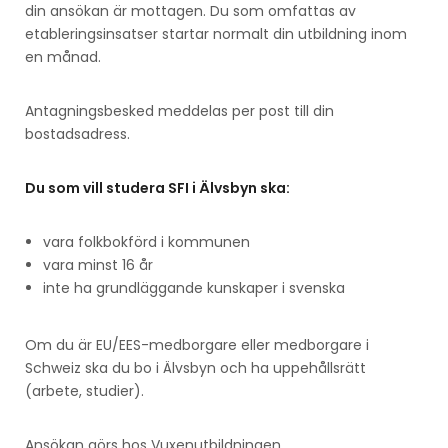
din ansökan är mottagen. Du som omfattas av
etableringsinsatser startar normalt din utbildning inom
en månad.
Antagningsbesked meddelas per post till din
bostadsadress.
Du som vill studera SFI i Älvsbyn ska:
vara folkbokförd i kommunen
vara minst 16 år
inte ha grundläggande kunskaper i svenska
Om du är EU/EES-medborgare eller medborgare i
Schweiz ska du bo i Älvsbyn och ha uppehållsrätt
(arbete, studier).
Ansökan görs hos Vuxenutbildningen