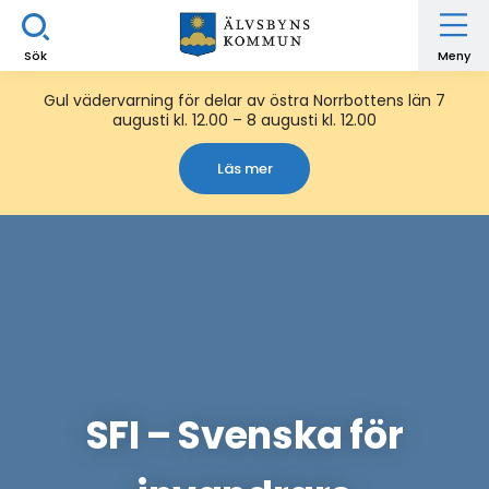
Sök
Meny
Gul vädervarning för delar av östra Norrbottens län 7
augusti kl. 12.00 – 8 augusti kl. 12.00
Läs mer
SFI – Svenska för