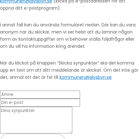
kommunen@alvsbyn.se
(klicka på e-postadressen för att
öppna ditt e-postprogram).
I annat fall kan du använda formuläret nedan. Där kan du vara
anonym när du skickar, men vi ser helst att du lämnar någon
form av kontaktuppgifter om vi behöver ställa följdfrågor eller
om du vill ha information kring ärendet.
När du klickat på knappen ”Skicka synpunkter” ska det komma
upp en text om att ditt meddelande är skickat. Om det inte gör
det, anmäl att det är fel till
kommunen@alvsbyn.se
Ämne
Din e-post
* Dina synpunkter