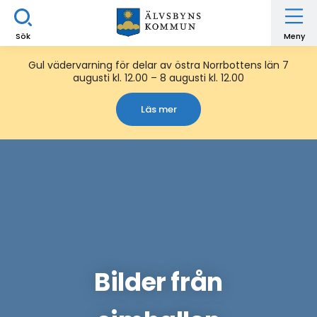
Sök
Meny
Gul vädervarning för delar av östra Norrbottens län 7
augusti kl. 12.00 – 8 augusti kl. 12.00
Läs mer
Bilder från