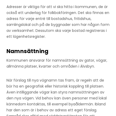
Adresser är viktiga för att vi ska hitta i kommunen, de är
också ett underlag för folkbokföringen. Det ska finnas en
adress för varje entré till bostadshus, fritidshus,
samlingslokal och på de byggnader som har någon form
av verksamhet. Dessutom ska varje bostad registreras i
ett lägenhetsregister.
Namnsättning
Kommunen ansvarar för namnsättning av gator, vägar,
allmänna platser, kvarter och områden i Älvsbyn.
När förslag till nya vägnamn tas fram, är regeln att de
bör ha en geografisk eller historisk koppling till platsen.
Även intilliggande vägar kan styra namnsättningen av
den nya vägen. Vid behov kan även personer med lokal
kännedom kontaktas, till exempel byaåldermän. Ibland
har den som är i behov av adress ett eget förslag.
Samråd sker alltid med räddningstjänsten för att