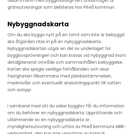
tillsammans med bygglovsavgiften, undantaget är
gränsutvisningar som debiteras hos Piteå kommun.
Nybyggnadskarta
Om du ska bygga nytt på en tomt som inte är bebyggd
ska åtgärden ritas in på en nybyggnadskarta.
Nybyggnadskartan utgör en del av underlaget för
bygglovsprövningen och kan krävas vid nybyggnad inom
detaljplanerat område och sammanhållen bebyggelse.
Kartan ska spegla verkliga förhållanden och visar
fastigheten tillsammans med planbestämmelser,
marknivåer och eventuellt anslutningspunkt till vatten
och avlopp.
I samband med att du söker bygglov får du information
om du behöver en nybyggnadskarta. Upprättande och
utlämnande av en nybyggnadskarta är
myndighetsutövning och utförs av Piteå kommuns MBK-
verksamhet, den kan inte upprättas av konsult.