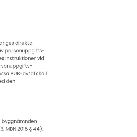
riges direkta
v personuppgifts­­­
s instruktioner vid
rsonuppgifts­
ssa PUB-avtal skall
med den
ch byggnämnden
, MBN 2018 § 44).