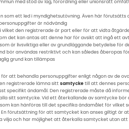
mun med stöd av lag, förordning eller unionsrätt omfat
en som ett led i myndighetsutövning. Även här förutsätt
personuppgifter är nödvändig
 i vilket den registrerade är part eller för att vidta åtgä
om det kan antas att denne har för avsikt att ingå ett avt
som är livsviktiga eller av grundläggande betydelse för d
nd bör användas restriktivt och kan således åberopas förs
aglig grund kan tillämpas
öd för att behandla personuppgifter enligt någon av de ov
en registrerade lämna sitt
samtycke
till att dennes per
isst specifikt ändamål. Den registrerade måste då informe
alla sitt samtycke. Vid ett återkallande av samtycke bör 
som kan hänföras till det specifika ändamålet för vilket
En förutsättning för att samtycket kan anses giltigt är a
ria vilja och har möjlighet att återkalla samtycket utan a