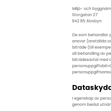
Miljö- och byggnä
Storgatan 27
942 85 Älvsbyn
De som behandlar p
ansvar (anställda o
biträde (till exempe
all behandling av p
biträdesavtal med d
personuppgiftsbiträ
personuppgiftsansva
Dataskyd
I egenskap av pers
genom beslut utnäm