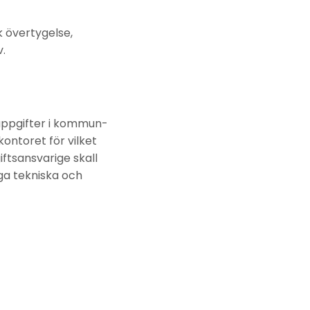
sk övertygelse,
.
uppgifter i kommun­
ontoret för vilket
tsansvarige skall
ga tekniska och