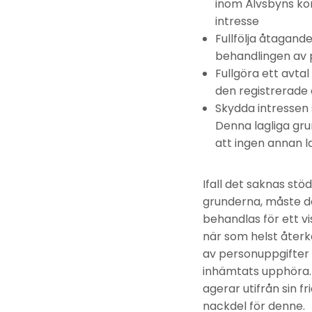
inom Älvsbyns kom
intresse
Fullfölja åtagand
behandlingen av 
Fullgöra ett avtal
den registrerade 
Skydda intressen 
Denna lagliga gru
att ingen annan l
Ifall det saknas st
grunderna, måste d
behandlas för ett v
när som helst återk
av personuppgifter 
inhämtats upphöra. 
agerar utifrån sin f
nackdel för denne.