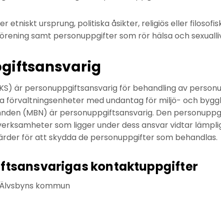
r etniskt ursprung, politiska åsikter, religiös eller filosofi
rening samt personuppgifter som rör hälsa och sexualliv
giftsansvarig
S) är personuppgiftsansvarig för behandling av person
 förvaltningsenheter med undantag för miljö- och byggk
nden (MBN) är personuppgiftsansvarig. Den personuppgif
a verksamheter som ligger under dess ansvar vidtar lämpli
ärder för att skydda de personuppgifter som behandlas.
ftsansvarigas kontaktuppgifter
 Älvsbyns kommun