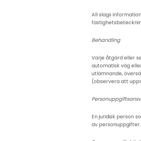
All slags information
fastighetsbetecknin
Behandling
Varje åtgärd eller s
automatisk väg eller
utlämnande, översän
(observera att upp
Personuppgiftsansv
En juridisk person
av personuppgifter.