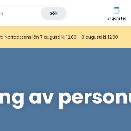
Sök
E-tjänster
 Norrbottens län 7 augusti kl. 12.00 – 8 augusti kl. 12.00
ng av person