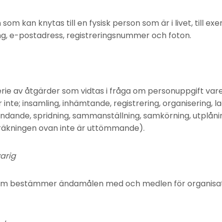
 som kan knytas till en fysisk person som är i livet, till e
g, e-postadress, registreringsnummer och foton.
erie av åtgärder som vidtas i fråga om personuppgift vare
 inte; insamling, inhämtande, registrering, organisering, la
dande, spridning, sammanställning, samkörning, utplåning
räkningen ovan inte är uttömmande).
arig
 som bestämmer ändamålen med och medlen för organisa