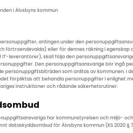
mnden i Älvsbyns kommun
ersonuppgifter, antingen under den personuppgiftsansva
ch förtroendevalda) eller för dennes räkning i egenskap a
l IT-leverantörer), skall följa den personuppgiftsansvarige
ersonuppgifter. Den personuppgiftsansvarige bör ingå pe
e personuppgiftsbiträden som anlitas av kommunen. I de
det förpliktas att behandla personuppgifter i enlighet 
riges instruktioner och rådande säkerhetsrutiner.
dsombud
onuppgiftsansvariga har kommunstyrelsen och miljö- o
nt dataskyddsombud för Älvsbyns kommun (KS 2020 § 73