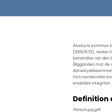
Älvsbyns kommun be
(2016/679), nedan f
behandlas när det är
åligganden mot de r
dataskyddssammanhan
förtroendevalda ino
enskildes integritet.
Definition
Personuppgift