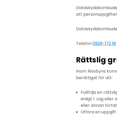
Dataskyddsombudets 
att personuppgifter
Dataskyddsombudet
Telefon
0929-172 18
Rättslig g
Inom Älvsbyns komm
berättigat för att:
Fullfölja en rätts
enligt 1. Lag elle
eller annan förfa
Utföra en uppgift