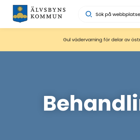
Sök
Gul vädervarning för delar av östra
Behandli