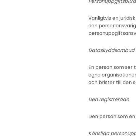
Personuppgiftsbitr
Vanligtvis en juridi
den personansvarige
personuppgiftsansva
Dataskyddsombud
En person som ser ti
egna organisatione
och brister till den
Den registrerade
Den person som en 
Känsliga personuppg