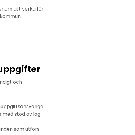
enom att verka för
s kommun.
uppgifter
ndigt och
nuppgifts­ansvarige
ts med stöd av lag
ganden som utförs