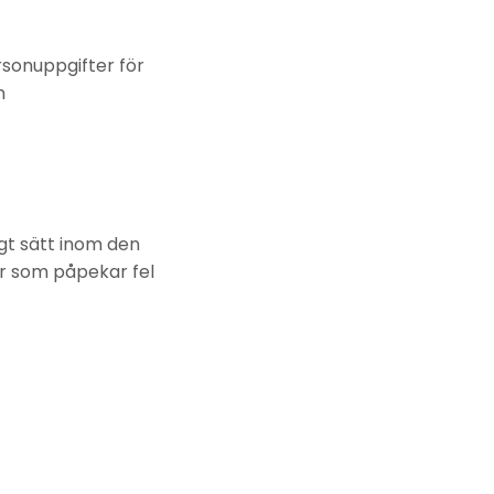
rsonuppgifter för
n
igt sätt inom den
r som påpekar fel