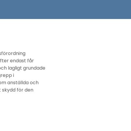
sförordning
fter endast får
 och lagligt grundade
repp i
om anställda och
t skydd för den