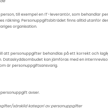
äde
sk person, till exempel en IT-leverantör, som behandlar pe
s räkning. Personuppgiftsbiträdet finns alltid utanför de
riges organisation.
ll att personuppgifter behandlas på ett korrekt och lagl
n. Dataskyddsombudet kan jämföras med en internreviso
 som är personuppgiftsansvarig.
personuppgift avser.
ifter/särskild kategori av personuppgifter