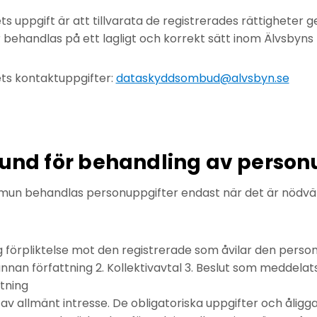
uppgift är att tillvarata de registrerades rättigheter g
 behandlas på ett lagligt och korrekt sätt inom Älvsbyn
s kontaktuppgifter:
dataskyddsombud@alvsbyn.se
rund för behandling av person
un behandlas personuppgifter endast när det är nödvä
lig förpliktelse mot den registrerade som åvilar den perso
r annan författning 2. Kollektivavtal 3. Beslut som meddela
ttning
 av allmänt intresse. De obligatoriska uppgifter och ålig