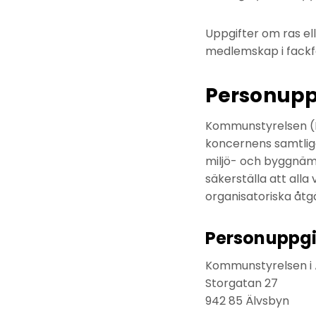
Uppgifter om ras elle
medlemskap i fackfö
Personupp
Kommunstyrelsen (K
koncernens samtliga
miljö- och byggnäm
säkerställa att all
organisatoriska åtg
Personuppgi
Kommunstyrelsen i
Storgatan 27
942 85 Älvsbyn