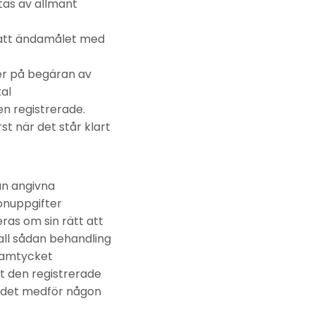
tas av allmänt
s att ändamålet med
rder på begäran av
al
en registrerade.
t när det står klart
an angivna
sonuppgifter
ras om sin rätt att
all sådan behandling
 samtycket
tt den registrerade
tt det medför någon