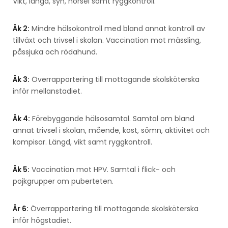
Vikt, längd, syn, hörsel samt ryggkontroll.
Åk 2:
Mindre hälsokontroll med bland annat kontroll av
tillväxt och trivsel i skolan. Vaccination mot mässling,
påssjuka och rödahund.
Åk 3:
Överrapportering till mottagande skolsköterska
inför mellanstadiet.
Åk 4:
Förebyggande hälsosamtal. Samtal om bland
annat trivsel i skolan, mående, kost, sömn, aktivitet och
kompisar. Längd, vikt samt ryggkontroll.
Åk 5:
Vaccination mot HPV. Samtal i flick- och
pojkgrupper om puberteten.
År 6:
Överrapportering till mottagande skolsköterska
inför högstadiet.