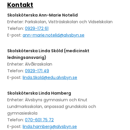
Kontakt
Skolsköterska Ann-Marie Notelid
Enheter: Parkskolan, Vistträskskolan och Vidselskolan
Telefon:
0929-172 61
E-post:
ann-marie.notelid@alvsbyn.se
Skolsköterska Linda Sköld (medicinskt
ledningsansvarig)
Enheter: Älvåkraskolan
Telefon:
0929-171 49
E-post:
linda.Skold@edu.alvsbyn.se
Skolsköterska Linda Hamberg
Enheter: Älvsbyns gymnasium och Knut
Lundmarksskolan, anpassad grundskola och
gymnasieskola
Telefon:
070-601 75 72
E-post:
linda.hamberg@alvsbyn.se