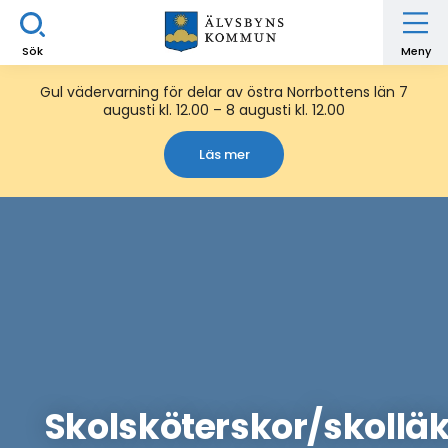
Sök
Meny
Gul vädervarning för delar av östra Norrbottens län 7
augusti kl. 12.00 – 8 augusti kl. 12.00
Läs mer
Skolsköterskor/skollä