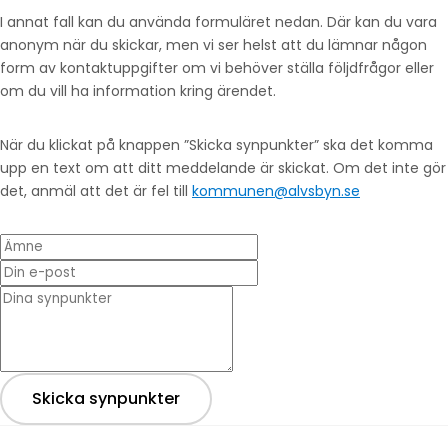
I annat fall kan du använda formuläret nedan. Där kan du vara
anonym när du skickar, men vi ser helst att du lämnar någon
form av kontaktuppgifter om vi behöver ställa följdfrågor eller
om du vill ha information kring ärendet.
När du klickat på knappen ”Skicka synpunkter” ska det komma
upp en text om att ditt meddelande är skickat. Om det inte gör
det, anmäl att det är fel till
kommunen@alvsbyn.se
Ämne
Din e-post
* Dina synpunkter
Skicka synpunkter