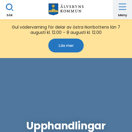
Sök
Meny
Gul vädervarning för delar av östra Norrbottens län 7
augusti kl. 12.00 – 8 augusti kl. 12.00
Läs mer
Upphandlingar