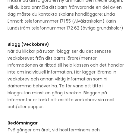
måste du alltså göra en ny anmälan den tredje dagen.
Vill du bara anmäla ditt barn frånvarande en del av en
dag måste du kontakta skolans handläggare: Linda
Enmark telefonnummer 171 55 (Älvåkraskolan) Karin
Lundström telefonnummer 172 62 (övriga grundskolor)
Blogg (Veckobrev)
När du klickar på rutan ”blogg” ser du det senaste
veckobrevet från ditt barns lärare/mentor.
Informationen är riktad till hela klassen och det handlar
inte om individuell information. Här lägger lärarna in
veckobrev och annan viktig information som ni
därhemma behöver ha. Ta för vana att titta i
bloggrutan minst en gång i veckan. Bloggen på
Infomentor är tänkt att ersätta veckobrev via mail
och/eller papper.
Bedömningar
Två gånger om året, vid höstterminens och