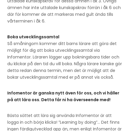
uttalade kunskapskrav för dessa ämnen i åk 3. Övriga
ämnen har inte uttalade kunskapskrav förrän i åk 6 och
där för kommer de att markeras med gult ända tills
vårterminen i åk 6.
Boka utvecklingssamtal
Så småningom kommer ditt barns lärare att göra det
möjligt för dig att boka utvecklingssamtal via
Infomentor. Läraren lägger upp bokningsbara tider och
du klickar på den tid du vill boka. Några lärare kanske gör
detta redan denna termin, men det är möjligt att de
bokar utvecklingssamtal med er på annat vis också.
Infomentor är ganska nytt även för oss, och vi håller
på att lära oss. Detta får ni ha överseende med!
Bästa sättet att lära sig använda Infomentor är att
logga in och börja klicka! ”Learning by doing”… Det finns
ingen färdigutvecklad app än, men enligt Infomentor är