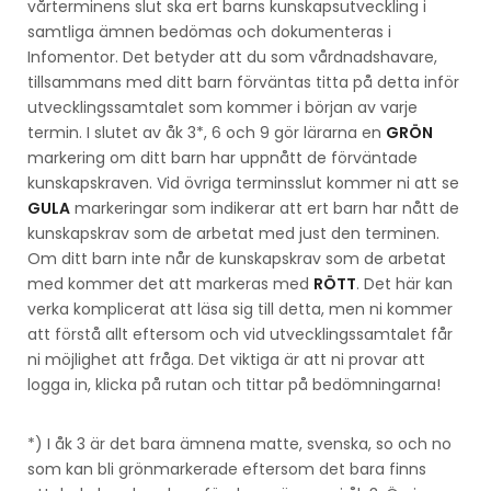
vårterminens slut ska ert barns kunskapsutveckling i
samtliga ämnen bedömas och dokumenteras i
Infomentor. Det betyder att du som vårdnadshavare,
tillsammans med ditt barn förväntas titta på detta inför
utvecklingssamtalet som kommer i början av varje
termin. I slutet av åk 3*, 6 och 9 gör lärarna en
GRÖN
markering om ditt barn har uppnått de förväntade
kunskapskraven. Vid övriga terminsslut kommer ni att se
GULA
markeringar som indikerar att ert barn har nått de
kunskapskrav som de arbetat med just den terminen.
Om ditt barn inte når de kunskapskrav som de arbetat
med kommer det att markeras med
RÖTT
. Det här kan
verka komplicerat att läsa sig till detta, men ni kommer
att förstå allt eftersom och vid utvecklingssamtalet får
ni möjlighet att fråga. Det viktiga är att ni provar att
logga in, klicka på rutan och tittar på bedömningarna!
*) I åk 3 är det bara ämnena matte, svenska, so och no
som kan bli grönmarkerade eftersom det bara finns