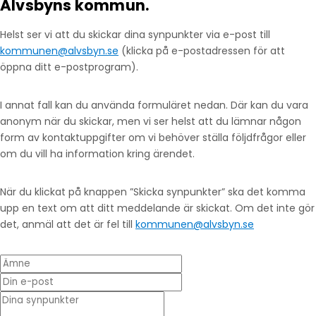
Älvsbyns kommun.
Helst ser vi att du skickar dina synpunkter via e-post till
kommunen@alvsbyn.se
(klicka på e-postadressen för att
öppna ditt e-postprogram).
I annat fall kan du använda formuläret nedan. Där kan du vara
anonym när du skickar, men vi ser helst att du lämnar någon
form av kontaktuppgifter om vi behöver ställa följdfrågor eller
om du vill ha information kring ärendet.
När du klickat på knappen ”Skicka synpunkter” ska det komma
upp en text om att ditt meddelande är skickat. Om det inte gör
det, anmäl att det är fel till
kommunen@alvsbyn.se
Ämne
Din e-post
* Dina synpunkter