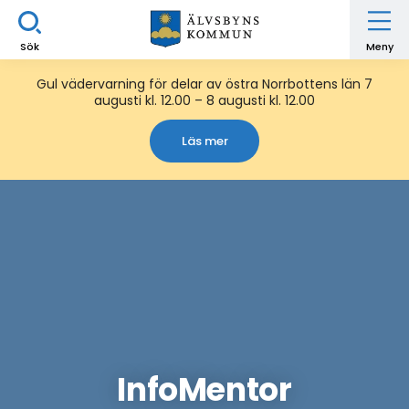
Sök
Meny
Gul vädervarning för delar av östra Norrbottens län 7
augusti kl. 12.00 – 8 augusti kl. 12.00
Läs mer
InfoMentor