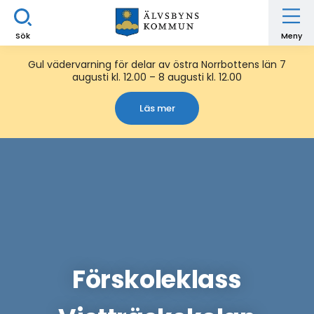
Sök
Meny
Gul vädervarning för delar av östra Norrbottens län 7
augusti kl. 12.00 – 8 augusti kl. 12.00
Läs mer
Förskoleklass