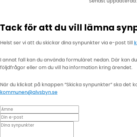
Senast uppdaterad
Tack för att du vill lämna sy
Helst ser vi att du skickar dina synpunkter via e-post till
k
I annat fall kan du använda formuläret nedan. Där kan d
följdfrågor eller om du vill ha information kring ärendet.
När du klickat på knappen ”Skicka synpunkter” ska det ko
kommunen@alvsbyn.se
Ämne
Din e-post
* Dina synpunkter