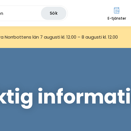
Sök
E-tjänster
 Norrbottens län 7 augusti kl. 12.00 – 8 augusti kl. 12.00
ktig informat