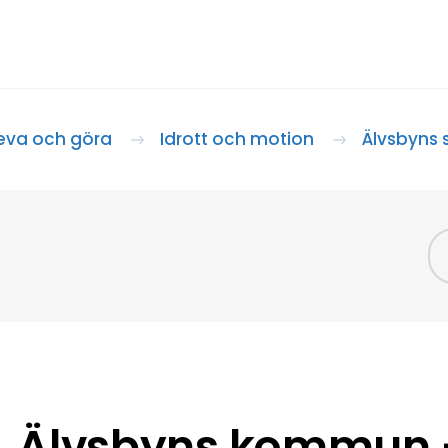
eva och göra
Idrott och motion
Älvsbyns 
Älvsbyns kommun –