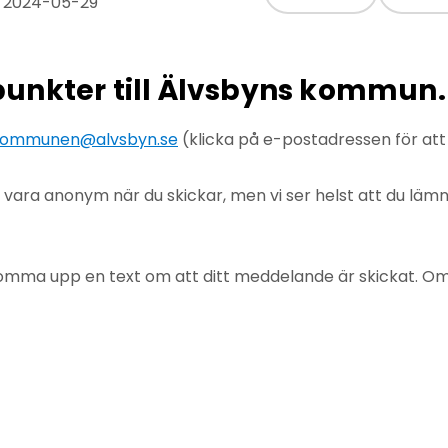
: 2024-05-29
npunkter till Älvsbyns kommun.
ommunen@alvsbyn.se
(klicka på e-postadressen för at
u vara anonym när du skickar, men vi ser helst att du lä
mma upp en text om att ditt meddelande är skickat. Om det