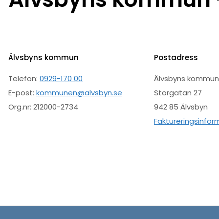
Älvsbyns kommun
Postadress
Telefon:
0929-170 00
Älvsbyns kommu
E-post:
kommunen@alvsbyn.se
Storgatan 27
Org.nr: 212000-2734
942 85 Älvsbyn
Faktureringsinfor