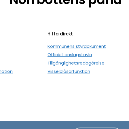
Hitta direkt
n
Kommunens styrdokument
Officiell anslagstavla
Tillgänglighetsredogörelse
mation
Visselblåsarfunktion