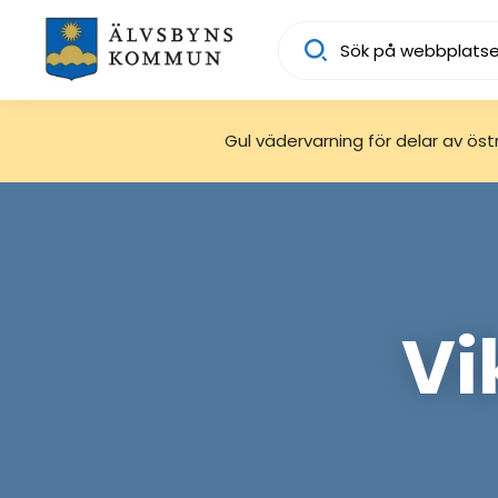
Sök
Gul vädervarning för delar av östra
Vi