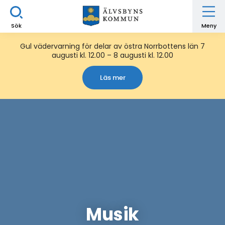
Sök
Meny
Gul vädervarning för delar av östra Norrbottens län 7
augusti kl. 12.00 – 8 augusti kl. 12.00
Läs mer
Musik