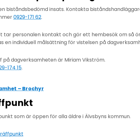
n biståndsbedömd insats. Kontakta biståndshandläggar
ummer
0929-171 62
.
t tar personalen kontakt och gör ett hembesök om så ön
s en individuell målsättning för vistelsen på dagverksam
f på dagverksamheten är Miriam Vikström.
29-174 15
.
amhet – Brochyr
ffpunkt
fpunkt som är öppen för alla äldre i Älvsbyns kommun.
räffpunkt