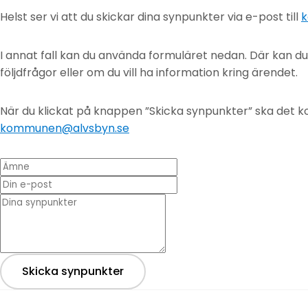
Helst ser vi att du skickar dina synpunkter via e-post till
k
I annat fall kan du använda formuläret nedan. Där kan d
följdfrågor eller om du vill ha information kring ärendet.
När du klickat på knappen ”Skicka synpunkter” ska det ko
kommunen@alvsbyn.se
Ämne
Din e-post
* Dina synpunkter
Skicka synpunkter