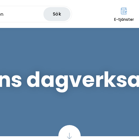
Sök
E-tjänster
ens dagverks