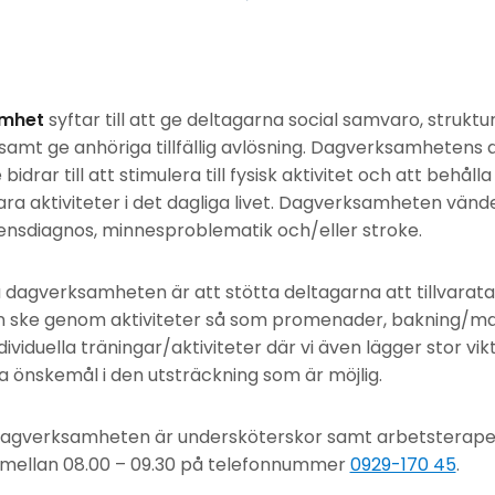
amhet
syftar till att ge deltagarna social samvaro, struktu
 samt ge anhöriga tillfällig avlösning. Dagverksamhetens a
idrar till att stimulera till fysisk aktivitet och att behål
ara aktiviteter i det dagliga livet. Dagverksamheten vänder
sdiagnos, minnesproblematik och/eller stroke.
dagverksamheten är att stötta deltagarna att tillvarata
n ske genom aktiviteter så som promenader, bakning/mat
viduella träningar/aktiviteter där vi även lägger stor vikt v
 önskemål i den utsträckning som är möjlig.
dagverksamheten är undersköterskor samt arbetsterape
r mellan 08.00 – 09.30 på telefonnummer
0929-170 45
.