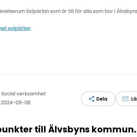
evelserum Solpärlan som är till för alla som bor i Älvsb
et solpärlan
: Social verksamhet
Dela
Lä
: 2024-05-08
npunkter till Älvsbyns kommun.