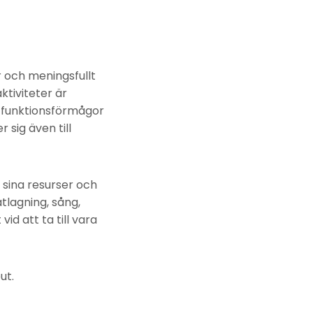
r och meningsfullt
ktiviteter är
la funktionsförmågor
 sig även till
 sina resurser och
lagning, sång,
id att ta till vara
ut.