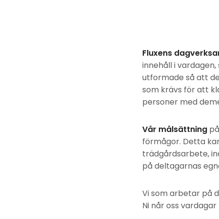
Fluxens dagverks
innehåll i vardagen,
utformade så att de b
som krävs för att kl
personer med demen
Vår målsättning
på 
förmågor. Detta ka
trädgårdsarbete, indi
på deltagarnas egna
Vi som arbetar på 
Ni når oss vardaga