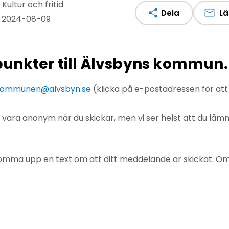
Kultur och fritid
Dela
Lä
: 2024-08-09
npunkter till Älvsbyns kommun.
ommunen@alvsbyn.se
(klicka på e-postadressen för at
u vara anonym när du skickar, men vi ser helst att du lä
mma upp en text om att ditt meddelande är skickat. Om det