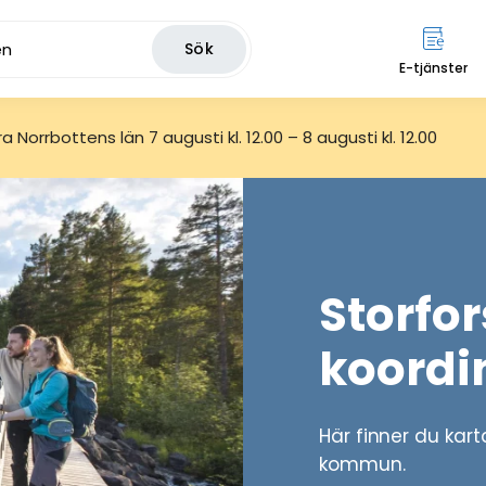
Sök
E-tjänster
 Norrbottens län 7 augusti kl. 12.00 – 8 augusti kl. 12.00
Storfo
koordi
Här finner du kart
kommun.