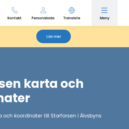
Meny
Kontakt
Personalsida
Translate
Läs mer
rsen karta och
nater
a och koordinater till Storforsen i Älvsbyns