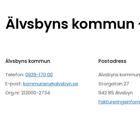
Älvsbyns kommun –
Älvsbyns kommun
Postadress
Telefon:
0929-170 00
Älvsbyns kommu
E-post:
kommunen@alvsbyn.se
Storgatan 27
Org.nr: 212000-2734
942 85 Älvsbyn
Faktureringsinfor