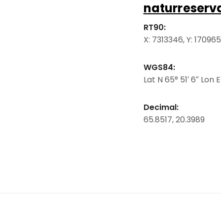
naturreserv
RT90:
X: 7313346, Y: 17096
WGS84:
Lat N 65° 51′ 6″ Lon E
Decimal:
65.8517, 20.3989