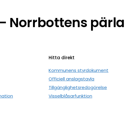
 Norrbottens pärla
Hitta direkt
n
Kommunens styrdokument
Officiell anslagstavla
Tillgänglighetsredogörelse
mation
Visselblåsarfunktion