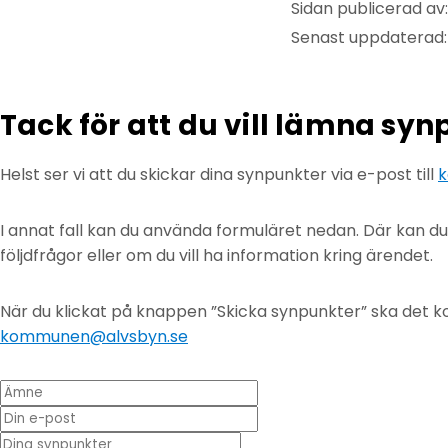
Sidan publicerad av: 
Senast uppdaterad
Tack för att du vill lämna sy
Helst ser vi att du skickar dina synpunkter via e-post till
k
I annat fall kan du använda formuläret nedan. Där kan d
följdfrågor eller om du vill ha information kring ärendet.
När du klickat på knappen ”Skicka synpunkter” ska det ko
kommunen@alvsbyn.se
Ämne
Din e-post
* Dina synpunkter