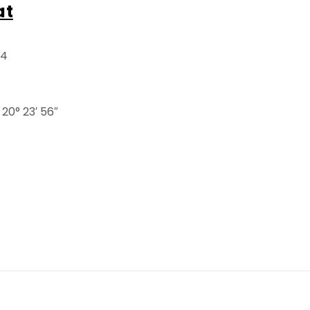
at
54
 20° 23′ 56″