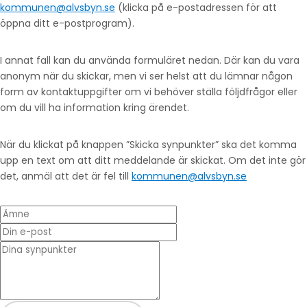
kommunen@alvsbyn.se
(klicka på e-postadressen för att
öppna ditt e-postprogram).
I annat fall kan du använda formuläret nedan. Där kan du vara
anonym när du skickar, men vi ser helst att du lämnar någon
form av kontaktuppgifter om vi behöver ställa följdfrågor eller
om du vill ha information kring ärendet.
När du klickat på knappen ”Skicka synpunkter” ska det komma
upp en text om att ditt meddelande är skickat. Om det inte gör
det, anmäl att det är fel till
kommunen@alvsbyn.se
Ämne
Din e-post
* Dina synpunkter