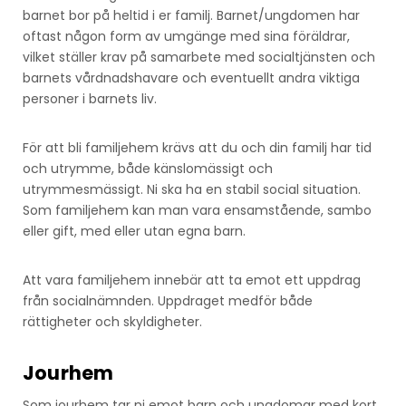
barnet bor på heltid i er familj. Barnet/ungdomen har
oftast någon form av umgänge med sina föräldrar,
vilket ställer krav på samarbete med socialtjänsten och
barnets vårdnadshavare och eventuellt andra viktiga
personer i barnets liv.
För att bli familjehem krävs att du och din familj har tid
och utrymme, både känslomässigt och
utrymmesmässigt. Ni ska ha en stabil social situation.
Som familjehem kan man vara ensamstående, sambo
eller gift, med eller utan egna barn.
Att vara familjehem innebär att ta emot ett uppdrag
från socialnämnden. Uppdraget medför både
rättigheter och skyldigheter.
Jourhem
Som jourhem tar ni emot barn och ungdomar med kort