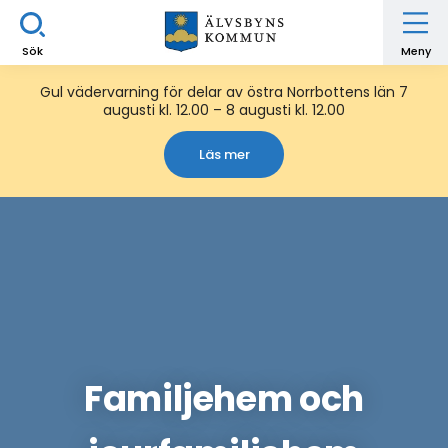
Sök
Meny
Gul vädervarning för delar av östra Norrbottens län 7
augusti kl. 12.00 – 8 augusti kl. 12.00
Läs mer
Familjehem och