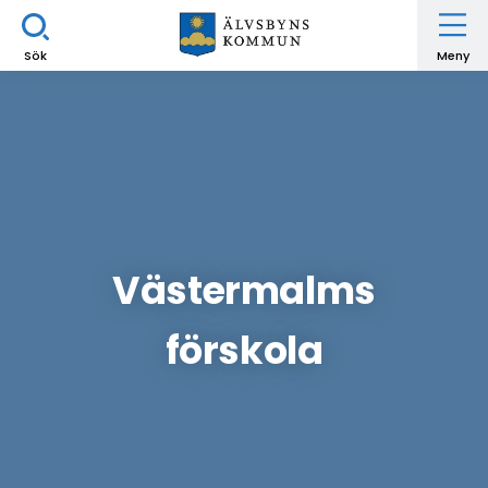
Sök
Meny
Västermalms
förskola