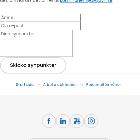
det, anmäl att det är fel till
kommunen@alvsbyn.se
Ämne
Din e-post
* Dina synpunkter
Skicka synpunkter
Startsida
Arbete och karriär
Personalförmåner