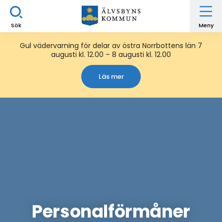
Sök
Meny
Gul vädervarning för delar av östra Norrbottens län 7
augusti kl. 12.00 – 8 augusti kl. 12.00
Läs mer
Personalförmåner