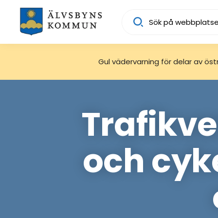
Sök
Gul vädervarning för delar av östra
Trafikv
och cyk