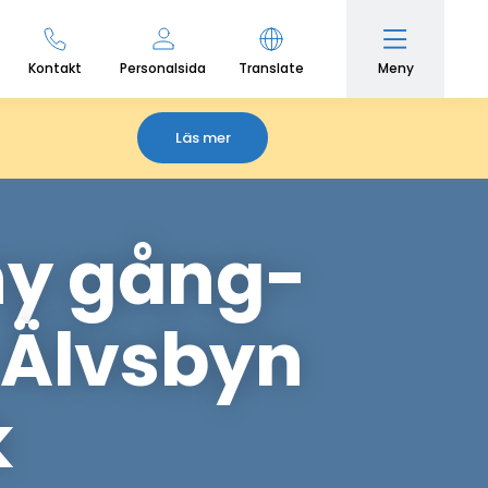
Meny
Kontakt
Personalsida
Translate
Läs mer
ny gång-
 Älvsbyn
k