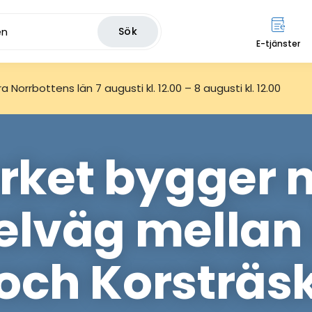
Sök
E-tjänster
 Norrbottens län 7 augusti kl. 12.00 – 8 augusti kl. 12.00
erket bygger 
elväg mellan
och Korsträs