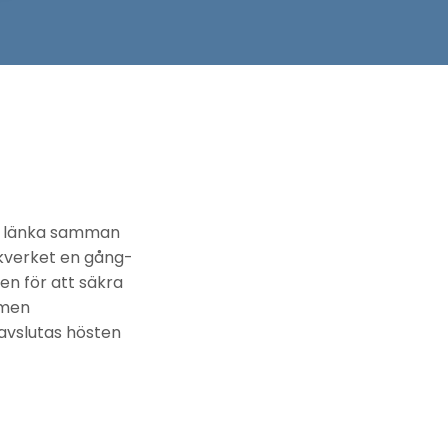
mt länka samman
ikverket en gång-
n för att säkra
 men
avslutas hösten