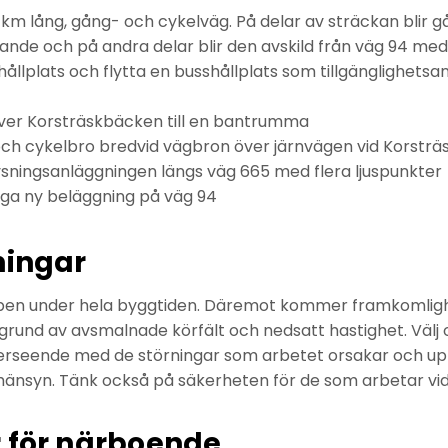
 km lång, gång- och cykelväg. På delar av sträckan blir 
gande och på andra delar blir den avskild från väg 94 me
ållplats och flytta en busshållplats som tillgänglighetsa
över Korsträskbäcken till en bantrumma
ch cykelbro bredvid vägbron över järnvägen vid Korsträ
sningsanläggningen längs väg 665 med flera ljuspunkter
gga ny beläggning på väg 94
ningar
pen under hela byggtiden. Däremot kommer framkomlighe
rund av avsmalnade körfält och nedsatt hastighet. Välj 
verseende med de störningar som arbetet orsakar och u
a hänsyn. Tänk också på säkerheten för de som arbetar vi
r för närboende