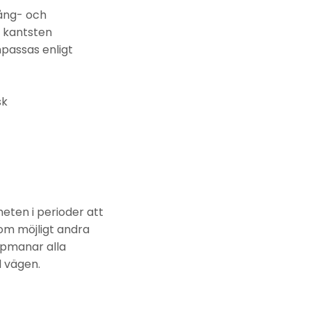
gång- och
d kantsten
npassas enligt
sk
ten i perioder att
om möjligt andra
ppmanar alla
d vägen.