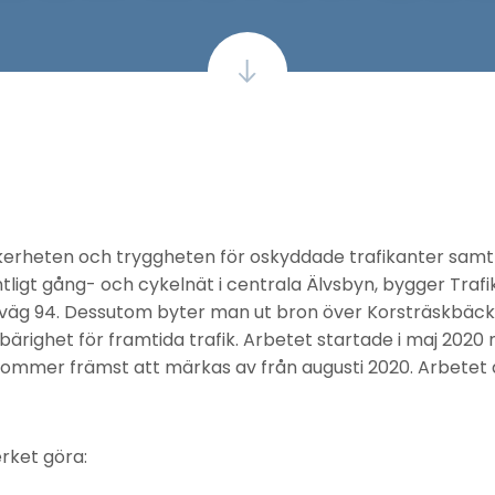
säkerheten och tryggheten för oskyddade trafikanter sa
tligt gång- och cykelnät i centrala Älvsbyn, bygger Traf
väg 94. Dessutom byter man ut bron över Korsträskbäcke
ärighet för framtida trafik. Arbetet startade i maj 2020
kommer främst att märkas av från augusti 2020. Arbetet 
rket göra: