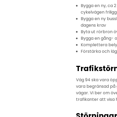
Bygga en ny, ca 2
cykelvägen frilig
Bygga en ny bussh
dagens krav
Byta ut rörbron 
Bygga en gång- o
Komplettera bely
Förstärka och lä
Trafikstör
Väg 94 ska vara öp
vara begränsad på g
vägar. Vi ber om ö
trafikanter att vis
Störninga