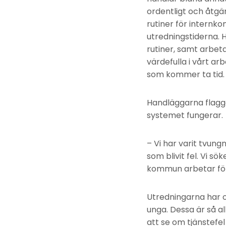
ordentligt och åtgä
rutiner för internko
utredningstiderna.
rutiner, samt arbet
värdefulla i vårt ar
som kommer ta tid.
Handläggarna flagga
systemet fungerar.
– Vi har varit tvung
som blivit fel. Vi s
kommun arbetar för 
Utredningarna har o
unga. Dessa är så a
att se om tjänstefel