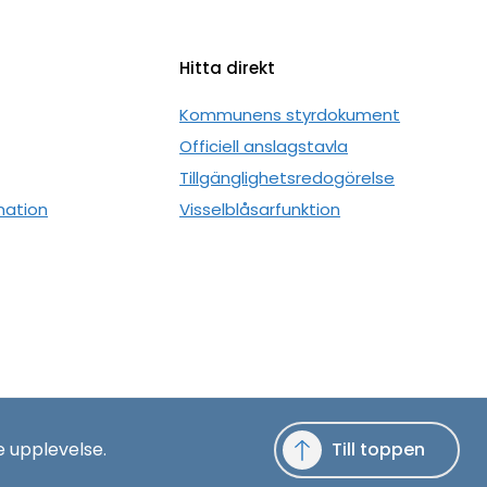
Hitta direkt
n
Kommunens styrdokument
Officiell anslagstavla
Tillgänglighetsredogörelse
mation
Visselblåsarfunktion
e upplevelse.
Till toppen