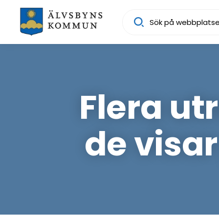
Sök
Flera ut
de visa