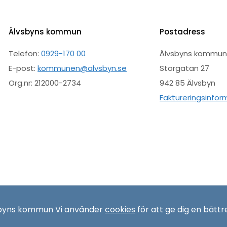
Älvsbyns kommun
Postadress
Telefon:
0929-170 00
Älvsbyns kommu
E-post:
kommunen@alvsbyn.se
Storgatan 27
Org.nr: 212000-2734
942 85 Älvsbyn
Faktureringsinfor
sbyns kommun Vi använder
cookies
för att ge dig en bättr