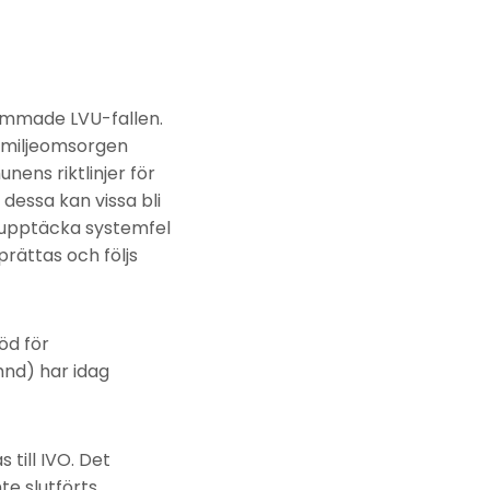
sammade LVU-fallen.
familjeomsorgen
ens riktlinjer för
dessa kan vissa bli
t upptäcka systemfel
prättas och följs
öd för
mnd) har idag
till IVO. Det
te slutförts