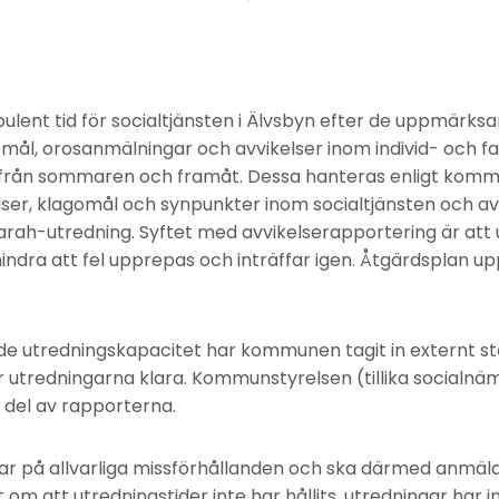
rbulent tid för socialtjänsten i Älvsbyn efter de uppmärk
gomål, orosanmälningar och avvikelser inom individ- och 
från sommaren och framåt. Dessa hanteras enligt kommun
lser, klagomål och synpunkter inom socialtjänsten och av 
Sarah-utredning. Syftet med avvikelserapportering är at
indra att fel upprepas och inträffar igen. Åtgärdsplan up
de utredningskapacitet har kommunen tagit in externt st
r utredningarna klara. Kommunstyrelsen (tillika socialnä
a del av rapporterna.
ar på allvarliga missförhållanden och ska därmed anmälas 
om att utredningstider inte har hållits, utredningar har in