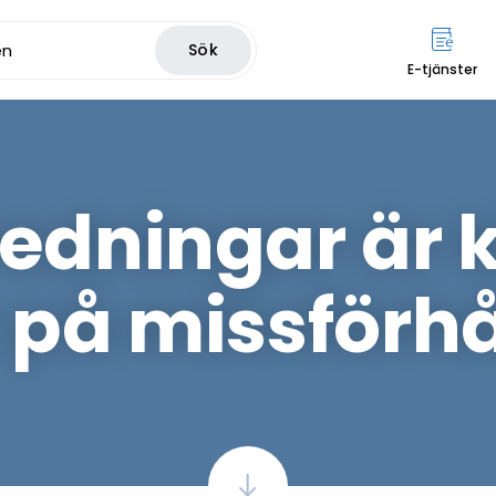
Sök
E-tjänster
redningar är 
r på missförh