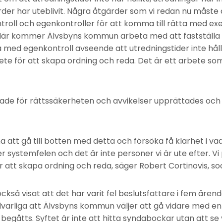
rder har uteblivit. Några åtgärder som vi redan nu måste
ntroll och egenkontroller för att komma till rätta med ex
 Här kommer Älvsbyns kommun arbeta med att fastställa
a med egenkontroll avseende att utredningstider inte håll
bete för att skapa ordning och reda. Det är ett arbete so
de för rättssäkerheten och avvikelser upprättades och d
na att gå till botten med detta och försöka få klarhet i 
öker systemfelen och det är inte personer vi är ute efter. V
att skapa ordning och reda, säger Robert Cortinovis, soc
ckså visat att det har varit fel beslutsfattare i fem äre
llvarliga att Älvsbyns kommun väljer att gå vidare med e
 begåtts. Syftet är inte att hitta syndabockar utan att se