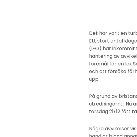
Det har varit en tu
Ett stort antal kla
(IFO) har inkommit 
hantering av avvike
föremål för en lex 
och att försöka förh
upp.
På grund av bristan
utredningarna. Nu ä
torsdag 21/12 fått t
Några avvikelser vis
handlar bland annat 