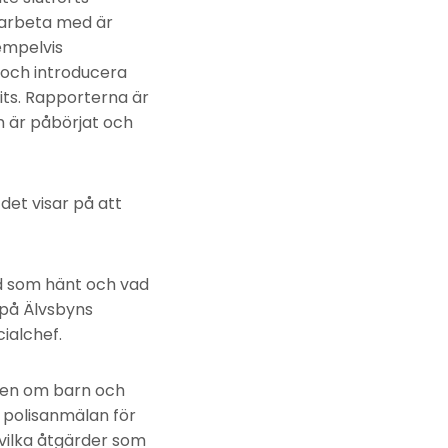
 arbeta med är
empelvis
 och introducera
its. Rapporterna är
m är påbörjat och
et visar på att
vad som hänt och vad
i på Älvsbyns
ialchef.
nden om barn och
n polisanmälan för
 vilka åtgärder som