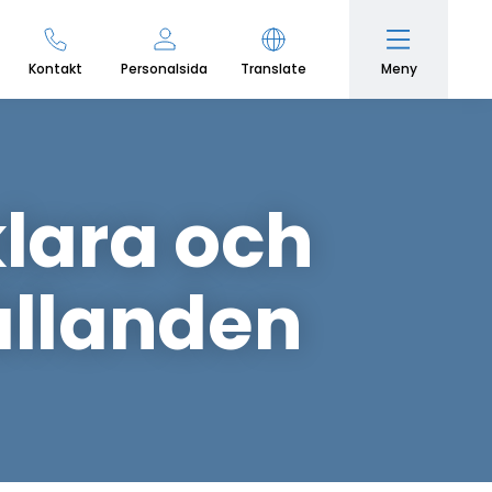
Meny
Kontakt
Personalsida
Translate
klara och
ållanden