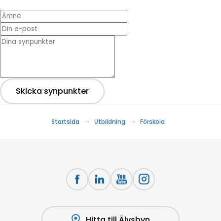
Ämne
Din e-post
* Dina synpunkter
Skicka synpunkter
Startsida
Utbildning
Förskola
Hitta till Älvsbyn