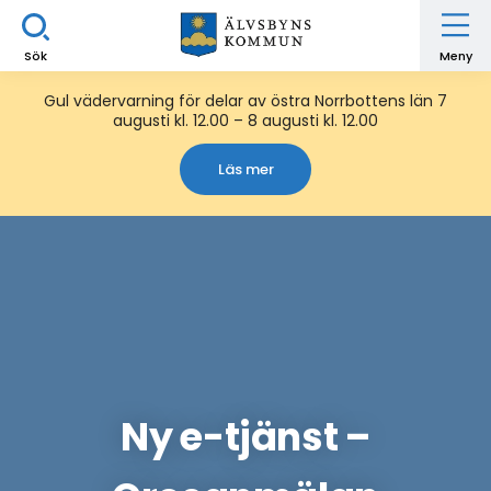
Sök
Meny
Gul vädervarning för delar av östra Norrbottens län 7
augusti kl. 12.00 – 8 augusti kl. 12.00
Läs mer
Ny e-tjänst –