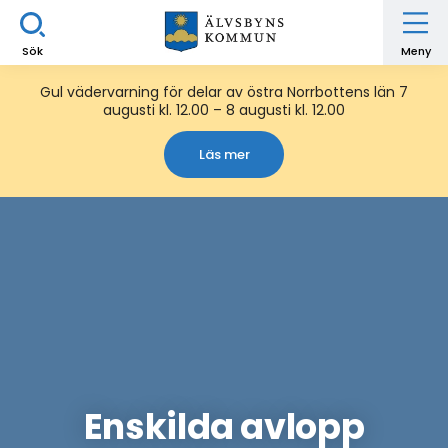
Sök
Meny
Gul vädervarning för delar av östra Norrbottens län 7
augusti kl. 12.00 – 8 augusti kl. 12.00
Läs mer
Enskilda avlopp