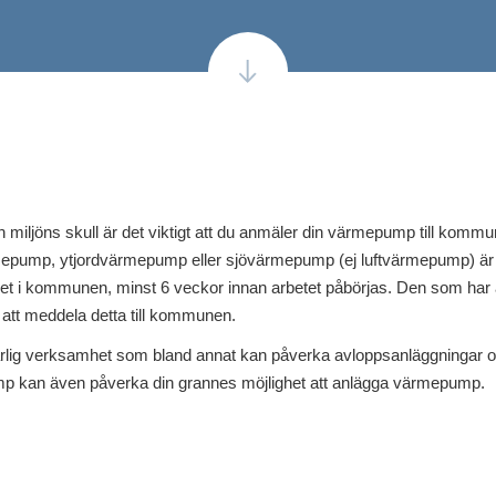
h miljöns skull är det viktigt att du anmäler din värmepump till kom
mepump, ytjordvärmepump eller sjövärmepump (ej luftvärmepump) är s
toret i kommunen, minst 6 veckor innan arbetet påbörjas. Den som ha
 att meddela detta till kommunen.
lig verksamhet som bland annat kan påverka avloppsanläggningar oc
p kan även påverka din grannes möjlighet att anlägga värmepump.