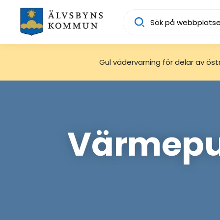
Sök
Gul vädervarning för delar av östra
Värmepum