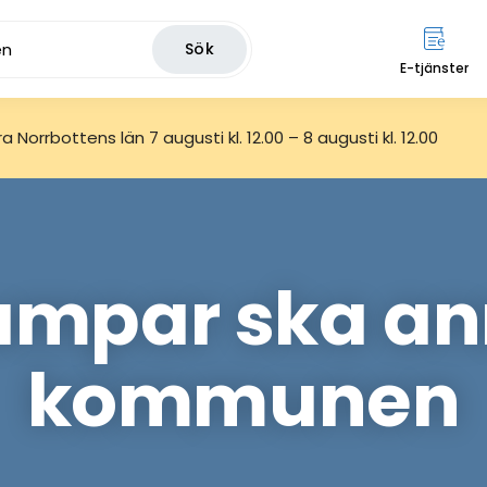
Sök
E-tjänster
 Norrbottens län 7 augusti kl. 12.00 – 8 augusti kl. 12.00
par ska anm
kommunen