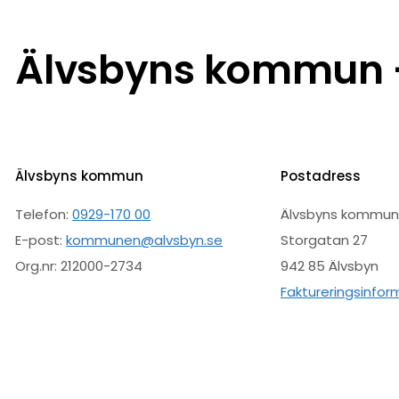
Älvsbyns kommun –
Älvsbyns kommun
Postadress
Telefon:
0929-170 00
Älvsbyns kommu
E-post:
kommunen@alvsbyn.se
Storgatan 27
Org.nr: 212000-2734
942 85 Älvsbyn
Faktureringsinfor