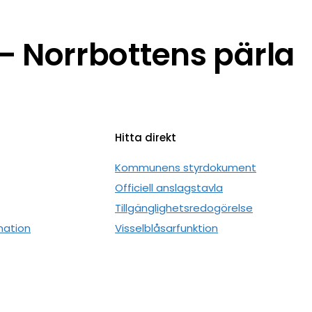
 Norrbottens pärla
Hitta direkt
n
Kommunens styrdokument
Officiell anslagstavla
Tillgänglighetsredogörelse
mation
Visselblåsarfunktion