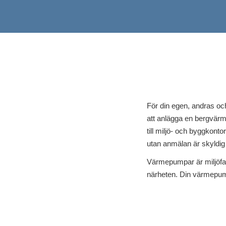
För din egen, andras oc
att anlägga en bergvär
till miljö- och byggkon
utan anmälan är skyldig
Värmepumpar är miljöfar
närheten. Din värmepum