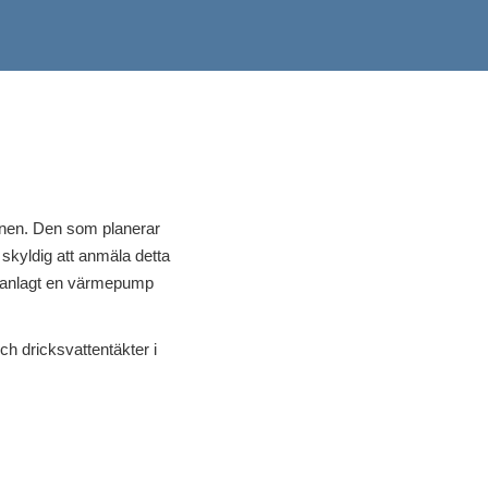
munen. Den som planerar
kyldig att anmäla detta
r anlagt en värmepump
h dricksvattentäkter i