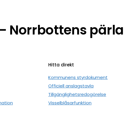
 Norrbottens pärla
Hitta direkt
n
Kommunens styrdokument
Officiell anslagstavla
Tillgänglighetsredogörelse
mation
Visselblåsarfunktion