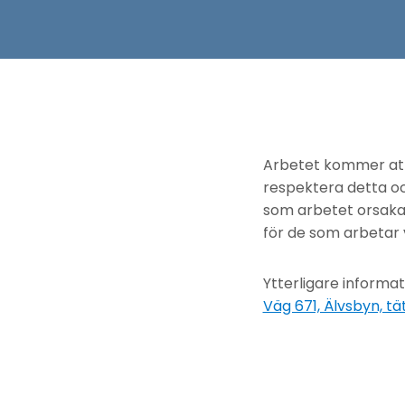
Arbetet kommer att 
respektera detta oc
som arbetet orsakar
för de som arbetar 
Ytterligare informat
Väg 671, Älvsbyn, t