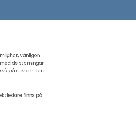
lighet, vänligen
 med de störningar
ckså på säkerheten
ektledare finns på