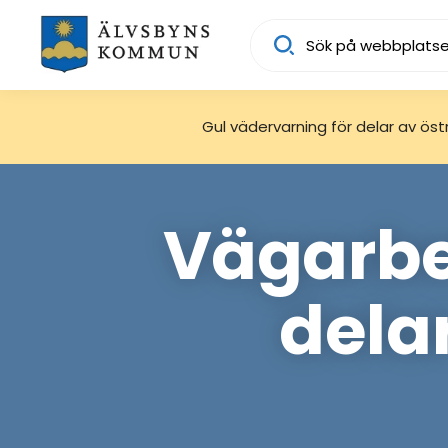
Sök
Gul vädervarning för delar av östra
Vägarbe
dela