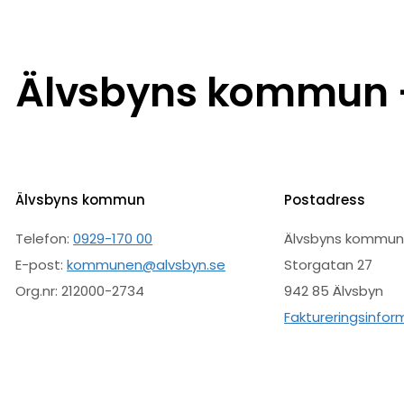
Älvsbyns kommun –
Älvsbyns kommun
Postadress
Telefon:
0929-170 00
Älvsbyns kommu
E-post:
kommunen@alvsbyn.se
Storgatan 27
Org.nr: 212000-2734
942 85 Älvsbyn
Faktureringsinfor