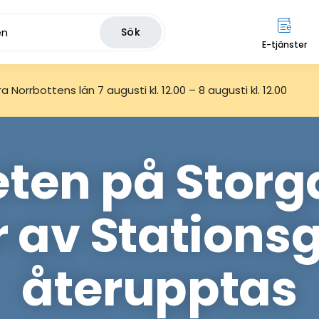
Sök
E-tjänster
 Norrbottens län 7 augusti kl. 12.00 – 8 augusti kl. 12.00
ten på Storg
r av Stations
återupptas